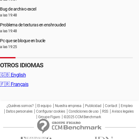
Bug de archivo excel
a las 19:48
Problema de texturas en enshrouded
a las 19:48
Pc que se bloque en bucle
a las 19:25
OTROS IDIOMAS
🇬🇧
English
🇫🇷
Français
¿Quiénes somos?
El equipo
Nuestra empresa
Publicidad
Contact
Empleo
Datos personales
Configurar cookies
Condiciones de uso
RSS
Avisos legales
Groupe Figaro
©2025 CCM Benchmark