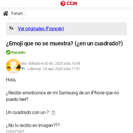
Forum
Ver originales (Francés)
¿Emoji que no se muestra? (¿en un cuadrado?)
Resuelto
lola
-
Editado el 30 dic. 2025 a las 16:34
Lolierzvg -
24 ago. 2020 a las 17:51
Hola,
¿Recibo emoticonos en mi Samsung de un iPhone que no
puedo leer?
Un cuadrado con un ? : ⍰
¿No lo recibo en imagen???
GRACIAS