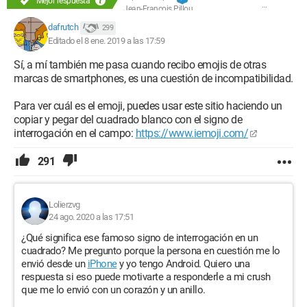
Mejor respuesta
Jean-François Pillou
dafrutch
299
Editado el 8 ene. 2019 a las 17:59
Sí, a mí también me pasa cuando recibo emojis de otras
marcas de smartphones, es una cuestión de incompatibilidad.
Para ver cuál es el emoji, puedes usar este sitio haciendo un
copiar y pegar del cuadrado blanco con el signo de
interrogación en el campo:
https://www.iemoji.com/
291
Lolierzvg
24 ago. 2020 a las 17:51
¿Qué significa ese famoso signo de interrogación en un
cuadrado? Me pregunto porque la persona en cuestión me lo
envió desde un
iPhone
y yo tengo Android. Quiero una
respuesta si eso puede motivarte a responderle a mi crush
que me lo envió con un corazón y un anillo.