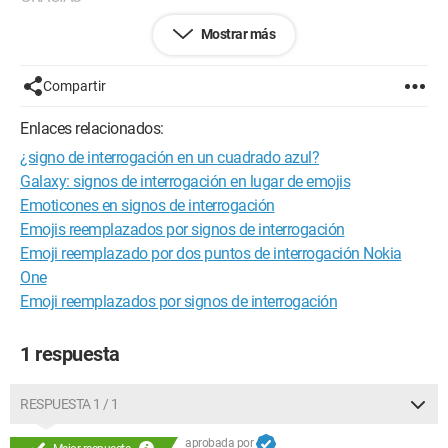
Mostrar más
Configuración:
Windows 7 / Internet Explorer 9.0
Compartir
Enlaces relacionados:
¿signo de interrogación en un cuadrado azul?
Galaxy: signos de interrogación en lugar de emojis
Emoticones en signos de interrogación
Emojis reemplazados por signos de interrogación
Emoji reemplazado por dos puntos de interrogación Nokia
One
Emoji reemplazados por signos de interrogación
1 respuesta
RESPUESTA 1 / 1
aprobada por