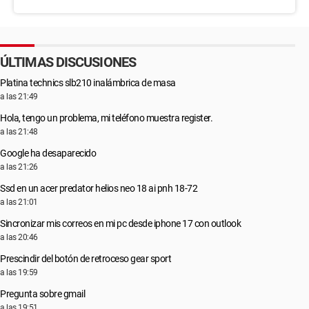
ÚLTIMAS DISCUSIONES
Platina technics slb210 inalámbrica de masa
a las 21:49
Hola, tengo un problema, mi teléfono muestra register.
a las 21:48
Google ha desaparecido
a las 21:26
Ssd en un acer predator helios neo 18 ai pnh 18-72
a las 21:01
Sincronizar mis correos en mi pc desde iphone 17 con outlook
a las 20:46
Prescindir del botón de retroceso gear sport
a las 19:59
Pregunta sobre gmail
a las 19:51