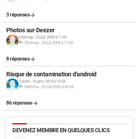
3 réponses
Photos sur Deezer
Charmay
-
23 juil. 2009 à 11:01
Charmay
-
23 juil. 2009 à 11:28
8 réponses
Risque de contamination d'android
Tuzore
-
16 janv. 2014 à 13:28
bakhcha
-
22 mai 2026 à 06:38
86 réponses
DEVENEZ MEMBRE EN QUELQUES CLICS