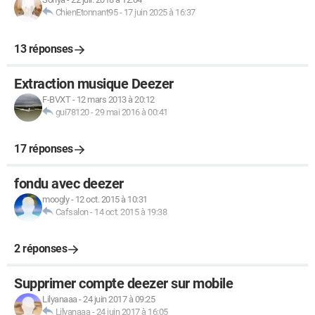
ChienEtonnant95
-
17 juin 2025 à 16:37
13 réponses
Extraction musique Deezer
F-BVXT
-
12 mars 2013 à 20:12
gui78120
-
29 mai 2016 à 00:41
17 réponses
fondu avec deezer
moogly
-
12 oct. 2015 à 10:31
Cafsalon
-
14 oct. 2015 à 19:38
2 réponses
Supprimer compte deezer sur mobile
Lilyanaaa
-
24 juin 2017 à 09:25
Lilyanaaa
-
24 juin 2017 à 16:05