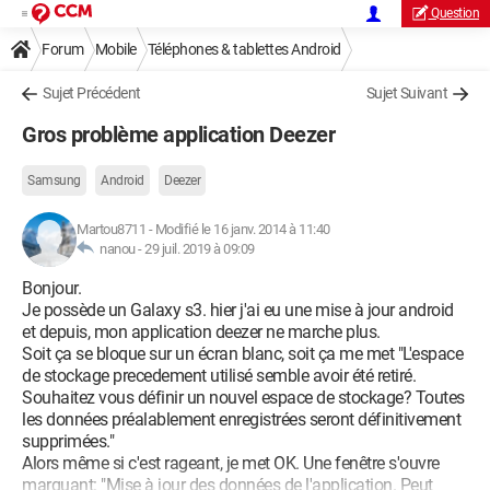
Question
Forum
Mobile
Téléphones & tablettes Android
Sujet Précédent
Sujet Suivant
Gros problème application Deezer
Samsung
Android
Deezer
Martou8711
-
Modifié le 16 janv. 2014 à 11:40
nanou -
29 juil. 2019 à 09:09
Bonjour.
Je possède un Galaxy s3. hier j'ai eu une mise à jour android
et depuis, mon application deezer ne marche plus.
Soit ça se bloque sur un écran blanc, soit ça me met "L'espace
de stockage precedement utilisé semble avoir été retiré.
Souhaitez vous définir un nouvel espace de stockage? Toutes
les données préalablement enregistrées seront définitivement
supprimées."
Alors même si c'est rageant, je met OK. Une fenêtre s'ouvre
marquant: "Mise à jour des données de l'application. Peut