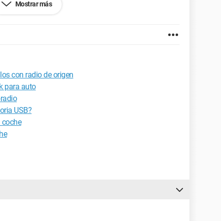
Mostrar más
r esta numeración?
los con radio de origen
k para auto
radio
oria USB?
l coche
he