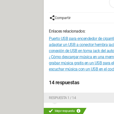
¿Alguien podría decirme cómo elimina
¡Gracias de antemano!
Compartir
--
Enlaces relacionados:
amcop51
Puerto USB para encendedor de cigarril
adaptar un USB a conector hembra jac
conexión de USB en toma jack del auto
¿Cómo descargar música en una mem
grabar música gratis en un USB para e
escuchar música con un USB en el coc
14 respuestas
RESPUESTA 1 / 14
Mejor respuesta