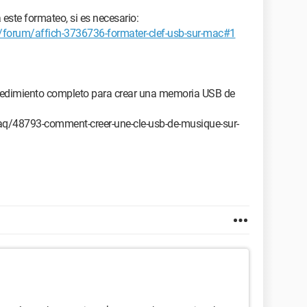
este formateo, si es necesario:
forum/affich-3736736-formater-clef-usb-sur-mac#1
ocedimiento completo para crear una memoria USB de
/48793-comment-creer-une-cle-usb-de-musique-sur-