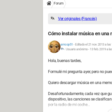
Forum
Ver originales (Francés)
Cómo instalar música en una
amcop51
-
Editado el 21 nov. 2013 a las
Usuario anónimo -
13 feb. 2019 a la
Hola, buenas tardes,
Formulé mi pregunta ayer, pero no puedo 
Quiero descargar música en una memor
Desafortunadamente, cada vez que guar
dispositivo, las canciones se clasific
por la radio de mi coche...