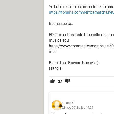
Yo había escrito un procedimiento para 
https://forums.commentcamarche.net/
Buena suerte...
EDIT: mientras tanto he escrito un pr
música aquí:
https://www.commentcamarche.net/faq
mac
Buen día, o Buenas Noches..:).
Francis
37
amcop51
23 nov. 2013 a las 19:54