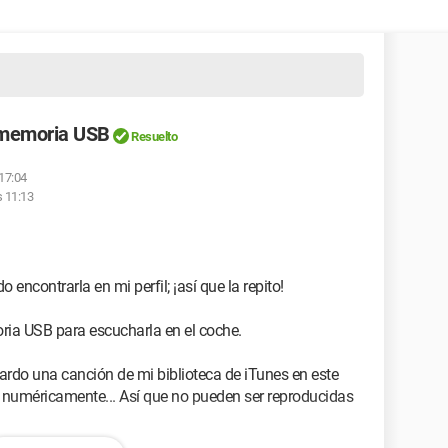
 memoria USB
Resuelto
 17:04
s 11:13
encontrarla en mi perfil; ¡así que la repito!
ia USB para escucharla en el coche.
do una canción de mi biblioteca de iTunes en este
an numéricamente... Así que no pueden ser reproducidas