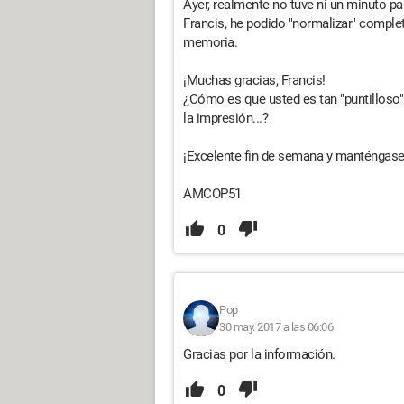
Ayer, realmente no tuve ni un minuto pa
Francis, he podido "normalizar" complet
memoria.
¡Muchas gracias, Francis!
¿Cómo es que usted es tan "puntilloso
la impresión...?
¡Excelente fin de semana y manténgase
AMCOP51
0
Pop
30 may. 2017 a las 06:06
Gracias por la información.
0