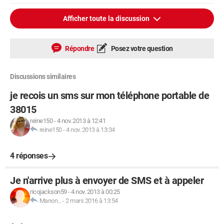
Afficher toute la discussion
Répondre
Posez votre question
Discussions similaires
je recois un sms sur mon téléphone portable de
38015
reine150
-
4 nov. 2013 à 12:41
reine150
-
4 nov. 2013 à 13:34
4 réponses
Je n'arrive plus à envoyer de SMS et à appeler
ricojackson59
-
4 nov. 2013 à 00:25
Manon...
-
2 mars 2016 à 13:54