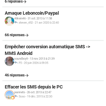
6 réponses
Arnaque Leboncoin/Paypal
46kein46
-
31 oct. 2013 à 11:58
steven_452
-
21 avr. 2020 à 22:40
66 réponses
Empêcher conversion automatique SMS ->
MMS Android
soundboy9
-
13 nov. 2013 à 21:39
P2
-
20 juin 2026 à 09:35
46 réponses
Effacer les SMS depuis le PC
jeannets
-
26 oct. 2013 à 22:47
Soso
-
19 déc. 2015 à 22:30