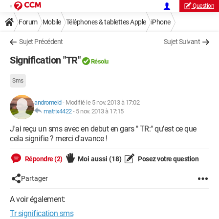
Question
Forum
Mobile
Téléphones & tablettes Apple
iPhone
Sujet Précédent
Sujet Suivant
Signification "TR"
Résolu
Sms
andromeid
-
Modifié le 5 nov. 2013 à 17:02
matrix4422
-
5 nov. 2013 à 17:15
J'ai reçu un sms avec en debut en gars " TR:" qu'est ce que
cela signifie ? merci d'avance !
Répondre (2)
Moi aussi
(18)
Posez votre question
Partager
A voir également:
Tr signification sms