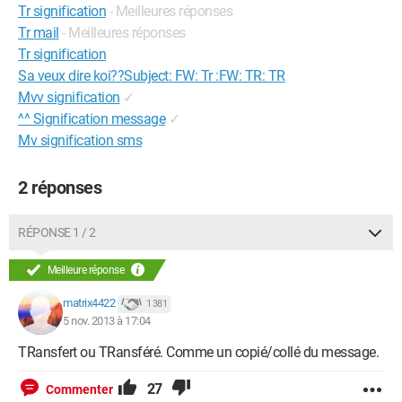
Tr signification
- Meilleures réponses
Tr mail
- Meilleures réponses
Tr signification
Sa veux dire koi??Subject: FW: Tr :FW: TR: TR
Mvv signification
✓
^^ Signification message
✓
Mv signification sms
2 réponses
RÉPONSE 1 / 2
Meilleure réponse
matrix4422
1 381
5 nov. 2013 à 17:04
TRansfert ou TRansféré. Comme un copié/collé du message.
27
Commenter