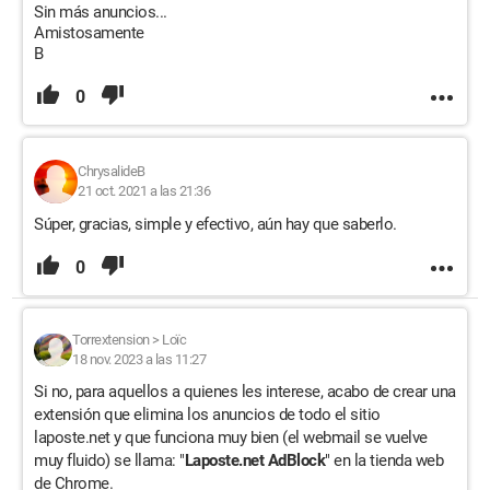
Sin más anuncios...
Amistosamente
B
0
ChrysalideB
21 oct. 2021 a las 21:36
Súper, gracias, simple y efectivo, aún hay que saberlo.
0
Torrextension
>
Loïc
18 nov. 2023 a las 11:27
Si no, para aquellos a quienes les interese, acabo de crear una
extensión que elimina los anuncios de todo el sitio
laposte.net y que funciona muy bien (el webmail se vuelve
muy fluido) se llama: "
Laposte.net AdBlock
" en la tienda web
de Chrome.