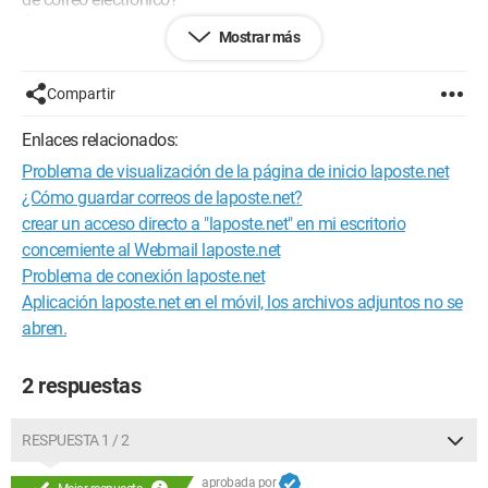
Gracias
Mostrar más
Configuración:
Windows Vista / Internet Explorer 9.0
Compartir
Enlaces relacionados:
Problema de visualización de la página de inicio laposte.net
¿Cómo guardar correos de laposte.net?
crear un acceso directo a "laposte.net" en mi escritorio
concerniente al Webmail laposte.net
Problema de conexión laposte.net
Aplicación laposte.net en el móvil, los archivos adjuntos no se
abren.
2 respuestas
RESPUESTA 1 / 2
aprobada por