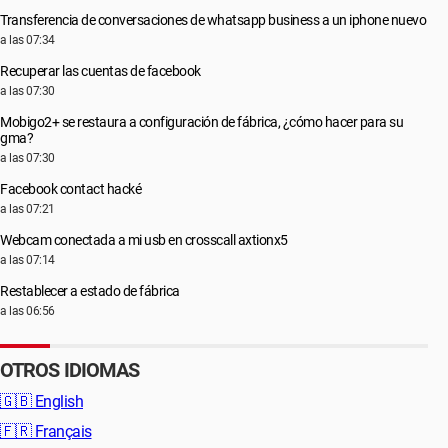
Transferencia de conversaciones de whatsapp business a un iphone nuevo
a las 07:34
Recuperar las cuentas de facebook
a las 07:30
Mobigo2+ se restaura a configuración de fábrica, ¿cómo hacer para su
gma?
a las 07:30
Facebook contact hacké
a las 07:21
Webcam conectada a mi usb en crosscall axtionx5
a las 07:14
Restablecer a estado de fábrica
a las 06:56
OTROS IDIOMAS
🇬🇧
English
🇫🇷
Français