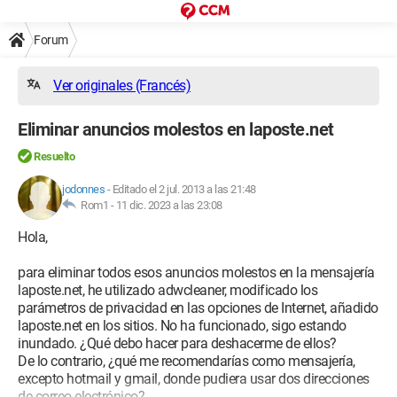
Forum
Ver originales (Francés)
Eliminar anuncios molestos en laposte.net
Resuelto
jodonnes
-
Editado el 2 jul. 2013 a las 21:48
Rom1 -
11 dic. 2023 a las 23:08
Hola,
para eliminar todos esos anuncios molestos en la mensajería
laposte.net, he utilizado adwcleaner, modificado los
parámetros de privacidad en las opciones de Internet, añadido
laposte.net en los sitios. No ha funcionado, sigo estando
inundado. ¿Qué debo hacer para deshacerme de ellos?
De lo contrario, ¿qué me recomendarías como mensajería,
excepto hotmail y gmail, donde pudiera usar dos direcciones
de correo electrónico?