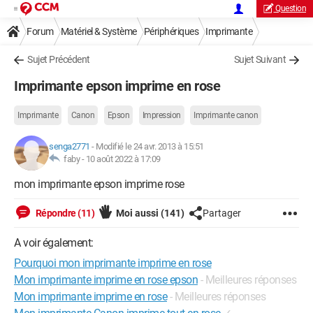
Question
Forum
Matériel & Système
Périphériques
Imprimante
Sujet Précédent
Sujet Suivant
Imprimante epson imprime en rose
Imprimante
Canon
Epson
Impression
Imprimante canon
senga2771
-
Modifié le 24 avr. 2013 à 15:51
faby -
10 août 2022 à 17:09
mon imprimante epson imprime rose
Répondre (11)
Moi aussi
(141)
Partager
A voir également:
Pourquoi mon imprimante imprime en rose
Mon imprimante imprime en rose epson
- Meilleures réponses
Mon imprimante imprime en rose
- Meilleures réponses