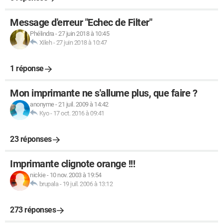
Message d'erreur "Echec de Filter"
Phélindra
-
27 juin 2018 à 10:45
Xileh
-
27 juin 2018 à 10:47
1 réponse
Mon imprimante ne s'allume plus, que faire ?
anonyme
-
21 juil. 2009 à 14:42
Kyo
-
17 oct. 2016 à 09:41
23 réponses
Imprimante clignote orange !!!
nickie
-
10 nov. 2003 à 19:54
brupala
-
19 juil. 2006 à 13:12
273 réponses