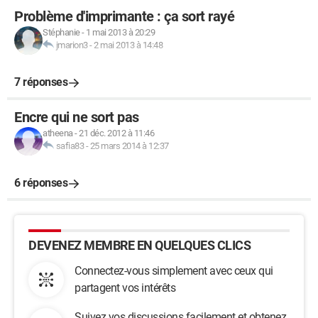
Problème d'imprimante : ça sort rayé
Stéphanie
-
1 mai 2013 à 20:29
jmarion3
-
2 mai 2013 à 14:48
7 réponses
Encre qui ne sort pas
atheena
-
21 déc. 2012 à 11:46
safia83
-
25 mars 2014 à 12:37
6 réponses
DEVENEZ MEMBRE EN QUELQUES CLICS
Connectez-vous simplement avec ceux qui
partagent vos intérêts
Suivez vos discussions facilement et obtenez