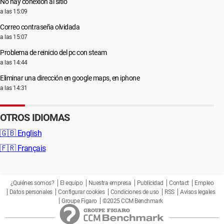
No hay conexión al sitio
a las 15:09
Correo contraseña olvidada
a las 15:07
Problema de reinicio del pc con steam
a las 14:44
Eliminar una dirección en google maps, en iphone
a las 14:31
OTROS IDIOMAS
🇬🇧
English
🇫🇷
Français
¿Quiénes somos?
El equipo
Nuestra empresa
Publicidad
Contact
Empleo
Datos personales
Configurar cookies
Condiciones de uso
RSS
Avisos legales
Groupe Figaro
©2025 CCM Benchmark