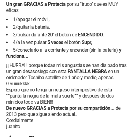
Un gran GRACIAS a Protecta
por su "truco" que es MUY
eficaz:
1/apagar el móvil,
2/quitar la batería,
3/pulsar durante
20'
el botón de
ENCENDIDO,
4/a la vez pulsar
5 veces
el botón
Supr,
5/conectarlo a la corriente y encender (sin la batería)
y
funciona...
¡¡¡HURRA!!! porque todas mis angustias se han disipado tras
un gran desasosiego con esta
PANTALLA NEGRA
en un
ordenador Toshiba satellite de 1 año y medio, apenas..
GRuiiiiikkkk.
Espero que no tenga un regreso intempestivo de esta
"""pantalla negra de la mala suerte""" y después de dos
reinicios todo va BIEN!!!
De nuevo GRACIAS a Protecta por su compartición...
de
2013 pero que sigue siendo actual...
Cordialmente
juanito