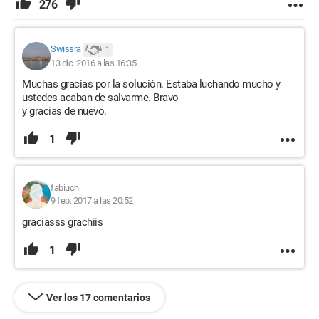
276
Swissra
1
13 dic. 2016 a las 16:35
Muchas gracias por la solución. Estaba luchando mucho y
ustedes acaban de salvarme. Bravo
y gracias de nuevo.
1
fabiuch
9 feb. 2017 a las 20:52
graciasss grachiis
1
Ver los 17 comentarios