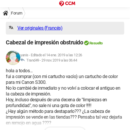
Forum
Ver originales (Francés)
Cabezal de impresión obstruido
Resuelto
yanis
-
Editado el 14 ene. 2019 a las 12:26
Trand49 -
29 nov. 2019 a las 06:44
hola a todos...
fui a comprar (con mi cartucho vacío) un cartucho de color
para mi Canon S300.
No lo cambié de inmediato y no volví a colocar el antiguo en
la cabeza de impresión.
Hoy, incluso después de una decena de "limpiezas en
profundidad", no sale ni una gota de color !!!!!
¿Hay algún método para destaparlo??? ¿La cabeza de
impresión se vende en las tiendas??? Pensaba tal vez dejarla
en remojo en agua ????
gracias de antemano por sus respuestas...