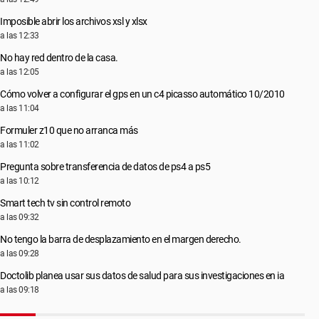
Imposible abrir los archivos xsl y xlsx
a las 12:33
No hay red dentro de la casa.
a las 12:05
Cómo volver a configurar el gps en un c4 picasso automático 10/2010
a las 11:04
Formuler z10 que no arranca más
a las 11:02
Pregunta sobre transferencia de datos de ps4 a ps5
a las 10:12
Smart tech tv sin control remoto
a las 09:32
No tengo la barra de desplazamiento en el margen derecho.
a las 09:28
Doctolib planea usar sus datos de salud para sus investigaciones en ia
a las 09:18