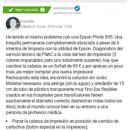
aprobada por
Mejor respuesta
Jean-François Pillou
Grenoble
Editado el 14 ene. 2019 a las 12:24
He tenido el mismo problema con una Epson Photo 895. Una
boquilla permanecía completamente atascada a pesar de 6
intentos de limpieza con la utilidad de Epson. Diagnóstico del
servicio técnico de FNAC a la vista del test de impresión (5
colores impecables, pero uno totalmente ausente): hay que
cambiar la cabeza; es un forfait de 90 € y por apenas un poco
más, ¡es mejor comprar una nueva impresora!
Rechazando esta idea, encontré la solución sin costo.
Material necesario: una jeringa (sin la aguja) y alrededor de 15
cm de tubo de plástico transparente muy fino (los flexibles
usados en los hospitales para transfusiones tienen
exactamente el diámetro correcto, deshechan miles todos los
días); todo el mundo conoce bien en su entorno a una
persona de profesión médica.
Poner la cabeza de impresión en posición de cambio de
cartuchos (botón especial en la impresora);