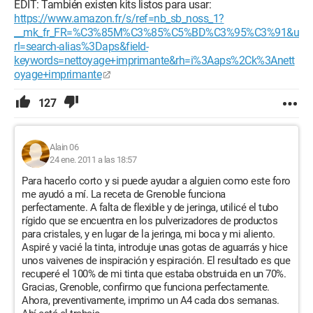
EDIT: También existen kits listos para usar:
https://www.amazon.fr/s/ref=nb_sb_noss_1?
__mk_fr_FR=%C3%85M%C3%85%C5%BD%C3%95%C3%91&u
rl=search-alias%3Daps&field-
keywords=nettoyage+imprimante&rh=i%3Aaps%2Ck%3Anett
oyage+imprimante
127
Alain 06
24 ene. 2011 a las 18:57
Para hacerlo corto y si puede ayudar a alguien como este foro
me ayudó a mí. La receta de Grenoble funciona
perfectamente. A falta de flexible y de jeringa, utilicé el tubo
rígido que se encuentra en los pulverizadores de productos
para cristales, y en lugar de la jeringa, mi boca y mi aliento.
Aspiré y vacié la tinta, introduje unas gotas de aguarrás y hice
unos vaivenes de inspiración y espiración. El resultado es que
recuperé el 100% de mi tinta que estaba obstruida en un 70%.
Gracias, Grenoble, confirmo que funciona perfectamente.
Ahora, preventivamente, imprimo un A4 cada dos semanas.