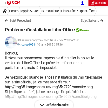
Question
Forum
Applis & Sites
Bureautique
LibreOffice / OpenOffice
Sujet Précédent
Sujet Suivant
Problème d'installation LibreOffice
Résolu
Utilisateur anonyme
-
Modifié le 9 nov. 2012 à 23:28
durup1928
-
10 janv. 2015 à 15:36
Bonjour,
Il m'est tout bonnement impossible d'installer la nouvelle
version de LibreOffice. La précédente fonctionnait
parfaitement, mais là, impossible.
Je m'explique : quand je lance l'installation du .msi téléchargé
sur le site officiel, j'ai ce message d'erreur :
http://img35.imageshack.us/img35/2729/sanstire.png
Si je clique sur "ok", j'ai ce message là qui s'affiche :
http://img26.imageshack.us/img26/5627/sanstitreig.png
Afficher la suite
J'ai donc désinstallé le libreoffice que j'avais installé