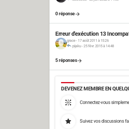
0 réponse
Erreur d'exécution 13 Incompat
grace
-
17 août 2011 à 15:26
pijaku
-
25 févr. 2015 à 14:48
5 réponses
DEVENEZ MEMBRE EN QUELQU
Connectez-vous simplemen
Suivez vos discussions fa