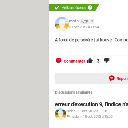
Meilleure réponse
mod77
53
31 oct. 2012 à 11:54
A force de persévéré j'ai trouvé : Comb
3
Commenter
Répon
Discussions similaires
erreur d'execution 9, l'indice n
isidoh
-
16 oct. 2012 à 11:38
isidoh
-
18 oct. 2012 à 15:05