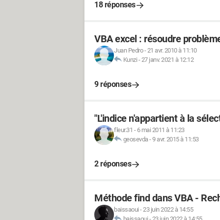
18 réponses
VBA excel : résoudre problème
Juan Pedro
-
21 avr. 2010 à 11:10
Kunzi
-
27 janv. 2021 à 12:12
9 réponses
"L'indice n'appartient à la séle
fleur.31
-
6 mai 2011 à 11:23
geosevda
-
9 avr. 2015 à 11:53
2 réponses
Méthode find dans VBA - Rec
baissaoui
-
23 juin 2022 à 14:55
baissaoui
-
23 juin 2022 à 14:55