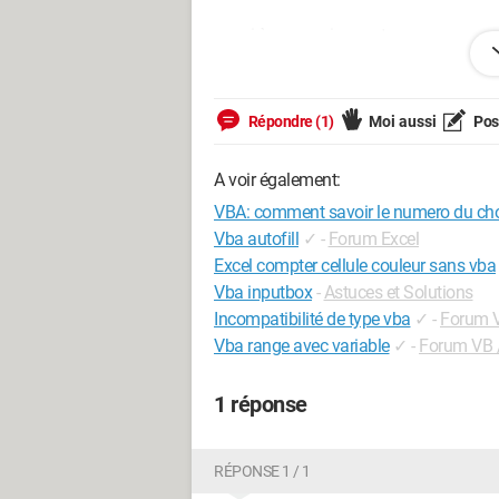
merci à ceux qui savent
Répondre (1)
Moi aussi
Pose
--
Savoir dire NON est un devoir et une forc
A voir également:
Passez en résolu si ça l'est!
VBA: comment savoir le numero du choi
Vba autofill
✓
-
Forum Excel
Excel compter cellule couleur sans vba
Vba inputbox
-
Astuces et Solutions
Incompatibilité de type vba
✓
-
Forum 
Vba range avec variable
✓
-
Forum VB 
1 réponse
RÉPONSE 1 / 1