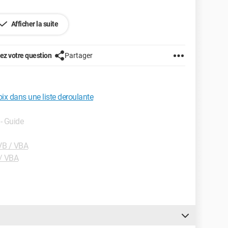
Afficher la suite
z votre question
Partager
e! N'ayez pas peur! L'union fait la force!
x dans une liste deroulante
- Guide
VB / VBA
/ VBA