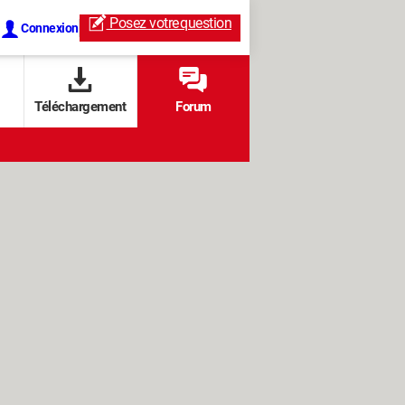
Posez votre
question
Connexion
Téléchargement
Forum