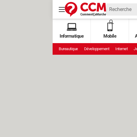
Informatique
Mobile
A
Bureautique
Développement
Internet
Je