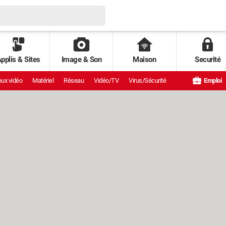
pplis & Sites
Image & Son
Maison
Securité
ux vidéo
Matériel
Réseau
Vidéo/TV
Virus/Sécurité
Emploi