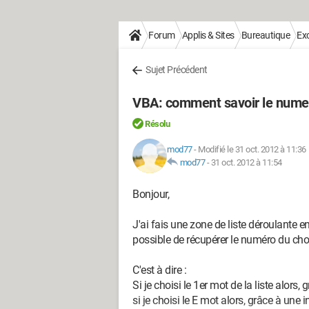
Forum
Applis & Sites
Bureautique
Exc
Sujet Précédent
VBA: comment savoir le numero
Résolu
mod77
-
Modifié le 31 oct. 2012 à 11:36
mod77
-
31 oct. 2012 à 11:54
Bonjour,
J'ai fais une zone de liste déroulante en
possible de récupérer le numéro du choi
C'est à dire :
Si je choisi le 1er mot de la liste alors,
si je choisi le E mot alors, grâce à une 