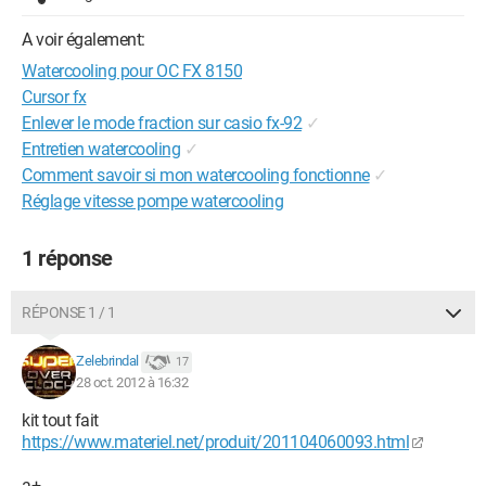
A voir également:
Watercooling pour OC FX 8150
Cursor fx
Enlever le mode fraction sur casio fx-92
✓
Entretien watercooling
✓
Comment savoir si mon watercooling fonctionne
✓
Réglage vitesse pompe watercooling
1 réponse
RÉPONSE 1 / 1
Zelebrindal
17
28 oct. 2012 à 16:32
kit tout fait
https://www.materiel.net/produit/201104060093.html
a+