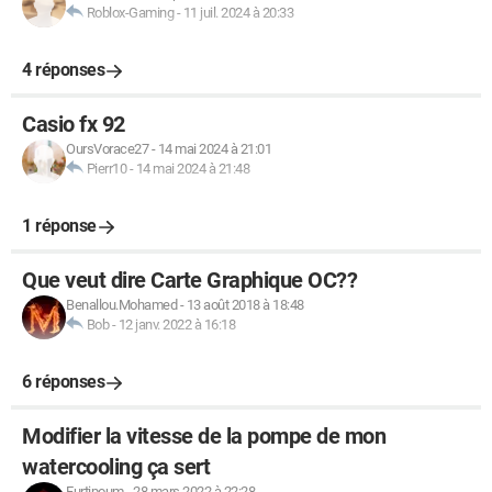
Roblox-Gaming
-
11 juil. 2024 à 20:33
4 réponses
Casio fx 92
OursVorace27
-
14 mai 2024 à 21:01
Pierr10
-
14 mai 2024 à 21:48
1 réponse
Que veut dire Carte Graphique OC??
Benallou.Mohamed
-
13 août 2018 à 18:48
Bob
-
12 janv. 2022 à 16:18
6 réponses
Modifier la vitesse de la pompe de mon
watercooling ça sert
Furtipoum
-
28 mars 2022 à 22:28