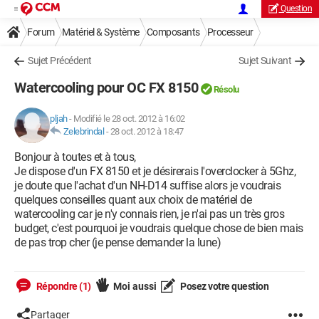
Question
Forum
Matériel & Système
Composants
Processeur
Sujet Précédent
Sujet Suivant
Watercooling pour OC FX 8150
Résolu
pljah
-
Modifié le 28 oct. 2012 à 16:02
Zelebrindal
-
28 oct. 2012 à 18:47
Bonjour à toutes et à tous,
Je dispose d'un FX 8150 et je désirerais l'overclocker à 5Ghz,
je doute que l'achat d'un NH-D14 suffise alors je voudrais
quelques conseilles quant aux choix de matériel de
watercooling car je n'y connais rien, je n'ai pas un très gros
budget, c'est pourquoi je voudrais quelque chose de bien mais
de pas trop cher (je pense demander la lune)
Répondre (1)
Moi aussi
Posez votre question
Partager