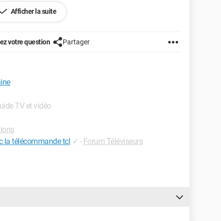
ssant!
Afficher la suite
z votre question
Partager
aine
Guide TV et vidéo
tions
c la télécommande tcl
✓
-
Forum Téléviseurs