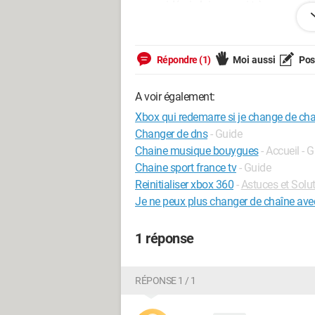
vague idée, je lui en serai très reconnai
merci a toutes vos réponses
Répondre (1)
Moi aussi
Pose
A voir également:
Xbox qui redemarre si je change de ch
Changer de dns
- Guide
Chaine musique bouygues
- Accueil - 
Chaine sport france tv
- Guide
Reinitialiser xbox 360
-
Astuces et Solu
Je ne peux plus changer de chaîne ave
1 réponse
RÉPONSE 1 / 1