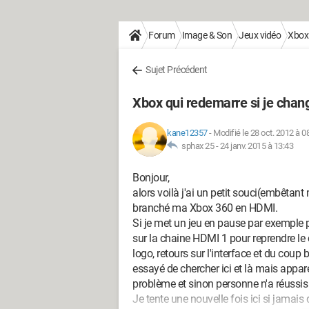
Forum
Image & Son
Jeux vidéo
Xbox
Sujet Précédent
Xbox qui redemarre si je chan
kane12357
-
Modifié le 28 oct. 2012 à 0
sphax 25 -
24 janv. 2015 à 13:43
Bonjour,
alors voilà j'ai un petit souci(embêtant
branché ma Xbox 360 en HDMI.
Si je met un jeu en pause par exemple po
sur la chaine HDMI 1 pour reprendre le
logo, retours sur l'interface et du coup be
essayé de chercher ici et là mais app
problème et sinon personne n'a réussis à
Je tente une nouvelle fois ici si jamai