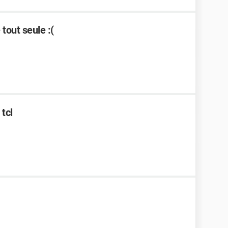
out seule :(
tcl