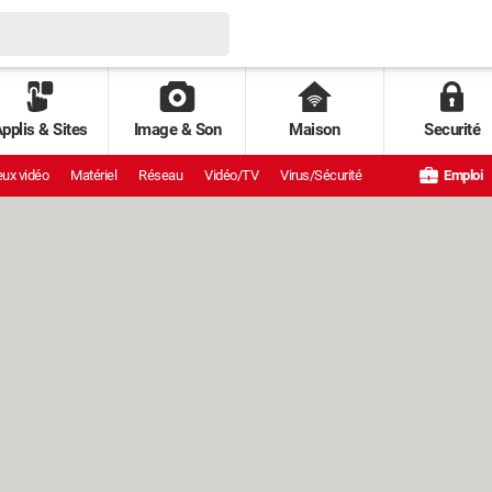
pplis & Sites
Image & Son
Maison
Securité
ux vidéo
Matériel
Réseau
Vidéo/TV
Virus/Sécurité
Emploi