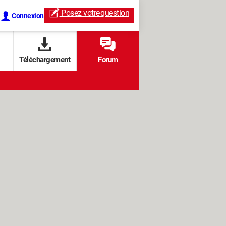
Posez votre
question
Connexion
Téléchargement
Forum