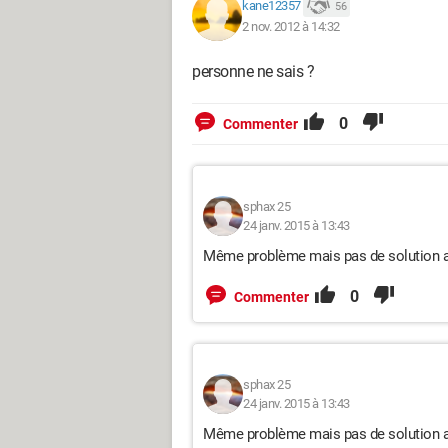
kane12357
56
2 nov. 2012 à 14:32
personne ne sais ?
0
Commenter
sphax 25
24 janv. 2015 à 13:43
Même problème mais pas de solution a
0
Commenter
sphax 25
24 janv. 2015 à 13:43
Même problème mais pas de solution a