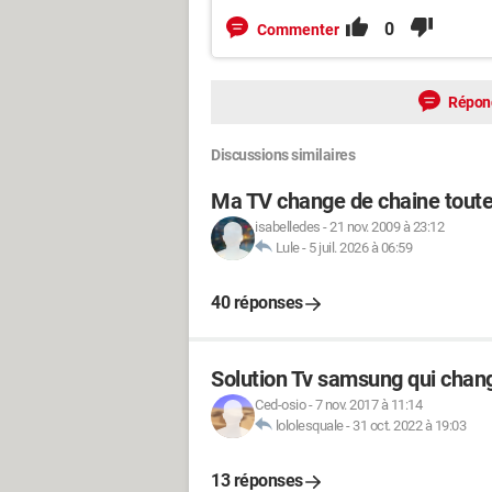
0
Commenter
Répon
Discussions similaires
Ma TV change de chaine toute
isabelledes
-
21 nov. 2009 à 23:12
Lule
-
5 juil. 2026 à 06:59
40 réponses
Solution Tv samsung qui chang
Ced-osio
-
7 nov. 2017 à 11:14
lololesquale
-
31 oct. 2022 à 19:03
13 réponses