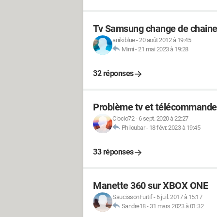
Tv Samsung change de chaine t
anikiblue
-
20 août 2012 à 19:45
Mimi
-
21 mai 2023 à 19:28
32 réponses
Problème tv et télécommande 
Cloclo72
-
6 sept. 2020 à 22:27
Philoubar
-
18 févr. 2023 à 19:45
33 réponses
Manette 360 sur XBOX ONE
SaucissonFurtif
-
6 juil. 2017 à 15:17
Sandre18
-
31 mars 2023 à 01:32