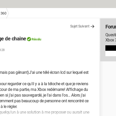
 360
Foru
Sujet Suivant
Questi
ge de chaine
Résolu
Xbox 
8:28
 mais pas gênant)J'ai une télé écran lcd sur lequel est
ur regarder ce qu'il y a à la téloche et que je reviens
 cour de ma partie, ma Xbox redémarre! Affichage du
n si j'ai pas sauvegardé, je l'ai dans l'os... Alors j'ai
aremment pas beaucoup de personne ont rencontré ce
 le régler.
s quelqu'un à une solution à me proposer ou aurait une