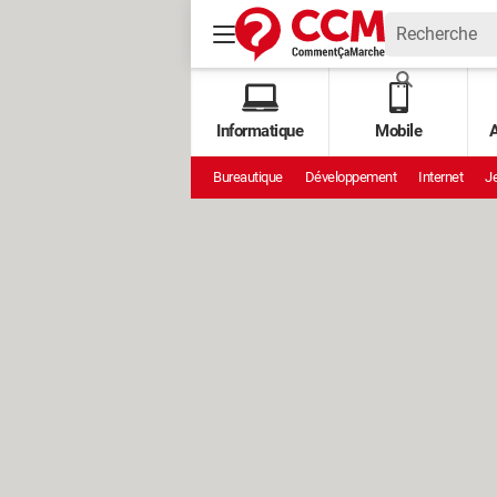
Informatique
Mobile
A
Bureautique
Développement
Internet
Je