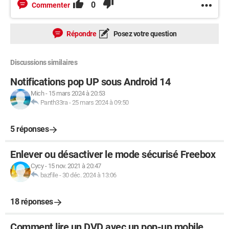
0
Commenter
Répondre
Posez votre question
Discussions similaires
Notifications pop UP sous Android 14
Mich
-
15 mars 2024 à 20:53
Panth33ra
-
25 mars 2024 à 09:50
5 réponses
Enlever ou désactiver le mode sécurisé Freebox
Cycy
-
15 nov. 2021 à 20:47
bazfile
-
30 déc. 2024 à 13:06
18 réponses
Comment lire un DVD avec un pop-up mobile