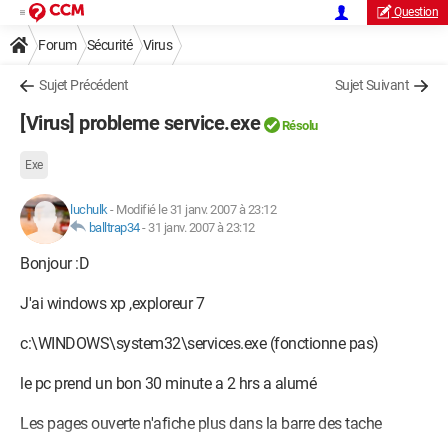
Question
Forum
Sécurité
Virus
Sujet Précédent
Sujet Suivant
[Virus] probleme service.exe
Résolu
Exe
luchulk
-
Modifié le 31 janv. 2007 à 23:12
balltrap34
-
31 janv. 2007 à 23:12
Bonjour :D
J'ai windows xp ,exploreur 7
c:\WINDOWS\system32\services.exe (fonctionne pas)
le pc prend un bon 30 minute a 2 hrs a alumé
Les pages ouverte n'afiche plus dans la barre des tache