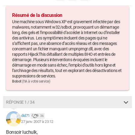
Platform: Windows XP SP2 (WinNT 5.01.2600)
MSIE: Internet Explorer v7.00 (7.00.5730.0011)
Résumé de la discussion
Running processes:
Une machine sous Windows XP est gravement infectée par des
C:\WINDOWS\System32\smss.exe
malwares, notamment w32/sdbot, provoquant un démarrage
C:\WINDOWS\SYSTEM32\winlogon.exe
long, des gels et l’impossibilité d’accéder à Internet ou d’installer
C:\WINDOWS\system32\lsass.exe
des antivirus. Les symptômes incluent des pages qui ne
s’affichent pas, une absence d’accès réseau et des messages
C:\WINDOWS\Explorer.EXE
concernant un fichier manquant umpnpmgr.dll, avec des
C:\WINDOWS\system32\ctfmon.exe
rapports HijackThis détaillant de multiples BHO et entrées de
C:\Hijackthis\HijackThis.exe
démarrage. Plusieurs interventions évoquées incluent le
démarrage en mode sans échec, l’emploi d’outils hors ligne et
R1 - HKCU\Software\Microsoft\Internet Connection
l’archivage des résultats, tout en explorant des désactivations et
Wizard,ShellNext =
suppressions de services.
https://loginnet.passport.com/ppsecure/md5auth.srf?
Bobot
(l'IA à votre service)
lc=1036
R1 -
HKCU\Software\Microsoft\Windows\CurrentVersion\Internet
RÉPONSE 1 / 34
Settings,ProxyOverride = 127.0.0.1
R0 - HKCU\Software\Microsoft\Internet
did71
36
Explorer\Toolbar,LinksFolderName = Liens
27 janv. 2007 à 23:12
O2 - BHO: Adobe PDF Reader Link Helper - {06849E9F-C8D7-
4D59-B87D-784B7D6BE0B3} - C:\Program
Bonsoir luchulk,
Files\Adobe\Acrobat 7.0\ActiveX\AcroIEHelper.dll