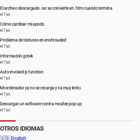
El archivo descargado .rar se convierte en .htm cuando termina
el 7 jul.
Cómo cambiar mi apodo
el 7 jul.
Problema de texturas en enshrouded
el 7 jul.
Información gotek
el 7 jul.
Auto-invoked js function
el 7 jul.
Mi ordenador ya no se recarga y va muy lento
el 7 jul.
Descargar un software contra mcafee pop-up
el 7 jul.
OTROS IDIOMAS
🇬🇧
English