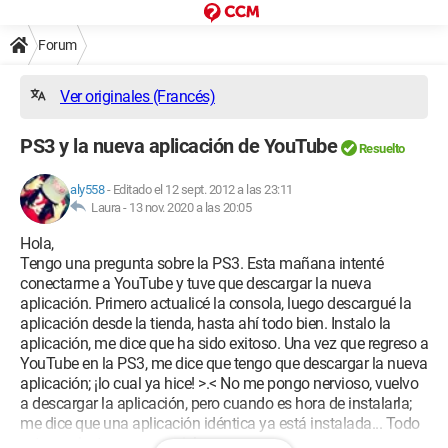
Forum
Ver originales (Francés)
PS3 y la nueva aplicación de YouTube
Resuelto
aly558
-
Editado el 12 sept. 2012 a las 23:11
Laura -
13 nov. 2020 a las 20:05
Hola,
Tengo una pregunta sobre la PS3. Esta mañana intenté
conectarme a YouTube y tuve que descargar la nueva
aplicación. Primero actualicé la consola, luego descargué la
aplicación desde la tienda, hasta ahí todo bien. Instalo la
aplicación, me dice que ha sido exitoso. Una vez que regreso a
YouTube en la PS3, me dice que tengo que descargar la nueva
aplicación; ¡lo cual ya hice! >.< No me pongo nervioso, vuelvo
a descargar la aplicación, pero cuando es hora de instalarla;
me dice que una aplicación idéntica ya está instalada... Todo
esto se siente como un ciclo.