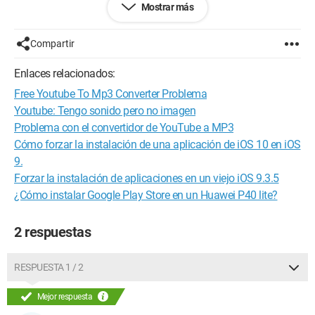
Mostrar más
¿Alguien más tiene el mismo problema o tiene la solución
porque esto se está volviendo realmente frustrante!
Compartir
¡Gracias de antemano por sus respuestas!
Enlaces relacionados:
Configuración:
Windows 7 / Firefox 15.0.1
Free Youtube To Mp3 Converter Problema
Youtube: Tengo sonido pero no imagen
Problema con el convertidor de YouTube a MP3
Cómo forzar la instalación de una aplicación de iOS 10 en iOS
9.
Forzar la instalación de aplicaciones en un viejo iOS 9.3.5
¿Cómo instalar Google Play Store en un Huawei P40 lite?
2 respuestas
RESPUESTA 1 / 2
Mejor respuesta