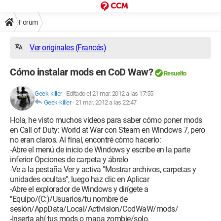
Forum
Ver originales (Francés)
Cómo instalar mods en CoD Waw?
Resuelto
Geek-killer
-
Editado el 21 mar. 2012 a las 17:55
Geek-killer
-
21 mar. 2012 a las 22:47
Hola, he visto muchos videos para saber cómo poner mods
en Call of Duty: World at War con Steam en Windows 7, pero
no eran claros. Al final, encontré cómo hacerlo:
-Abre el menú de inicio de Windows y escribe en la parte
inferior Opciones de carpeta y ábrelo
-Ve a la pestaña Ver y activa "Mostrar archivos, carpetas y
unidades ocultas", luego haz clic en Aplicar
-Abre el explorador de Windows y dirígete a
"Equipo/(C:)/Usuarios/tu nombre de
sesión/AppData/Local/Activision/CodWaW/mods/
-Inserta ahí tus mods o mapa zombie/solo.