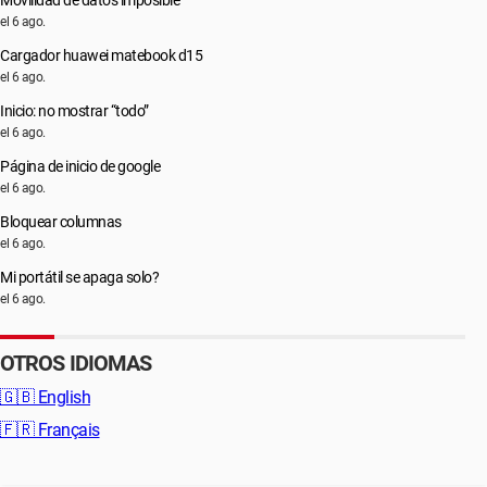
Movilidad de datos imposible
el 6 ago.
Cargador huawei matebook d15
el 6 ago.
Inicio: no mostrar “todo”
el 6 ago.
Página de inicio de google
el 6 ago.
Bloquear columnas
el 6 ago.
Mi portátil se apaga solo?
el 6 ago.
OTROS IDIOMAS
🇬🇧
English
🇫🇷
Français