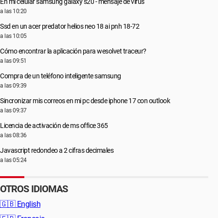
En mi celular samsung galaxy s20 - mensaje de virus
a las 10:20
Ssd en un acer predator helios neo 18 ai pnh 18-72
a las 10:05
Cómo encontrar la aplicación para wesolvet traceur?
a las 09:51
Compra de un teléfono inteligente samsung
a las 09:39
Sincronizar mis correos en mi pc desde iphone 17 con outlook
a las 09:37
Licencia de activación de ms office 365
a las 08:36
Javascript redondeo a 2 cifras decimales
a las 05:24
OTROS IDIOMAS
🇬🇧
English