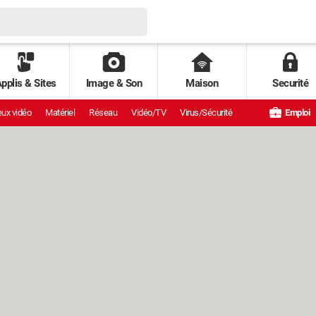
pplis & Sites
Image & Son
Maison
Securité
ux vidéo
Matériel
Réseau
Vidéo/TV
Virus/Sécurité
Emploi