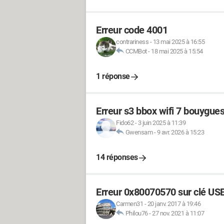
Erreur code 4001
contrariness
-
13 mai 2025 à 16:55
CCMBot
-
18 mai 2025 à 15:54
1 réponse
Erreur s3 bbox wifi 7 bouygue
Fido62
-
3 juin 2025 à 11:39
Gwensam
-
9 avr. 2026 à 15:23
14 réponses
Erreur 0x80070570 sur clé US
Carmen31
-
20 janv. 2017 à 19:46
Philou76
-
27 nov. 2021 à 11:07