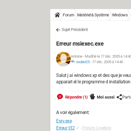
Forum
Matériel & Système
Windows
Sujet Précédent
Erreur msiexec.exe
Antoine
-
Modifié le 17 déc. 2005 à 14:4
routier25
-
17 déc. 2005 à 14:40
Salut j ai windows xp et des que je veu
apparait el le programme d installation 
Répondre (1)
Moi aussi
Part
A voir également:
Esrv.exe
Erreur t32
✓
-
Forum Livebox