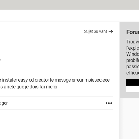
Foru
Sujet Suivant
Trouve
l'expl
Window
0
probl
passi
effica
x instaler easy cd creator le messge erreur msiesec.exe
s arrete que je dois fai merci
ager