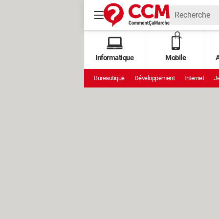
Informatique
Mobile
A
Bureautique
Développement
Internet
Je