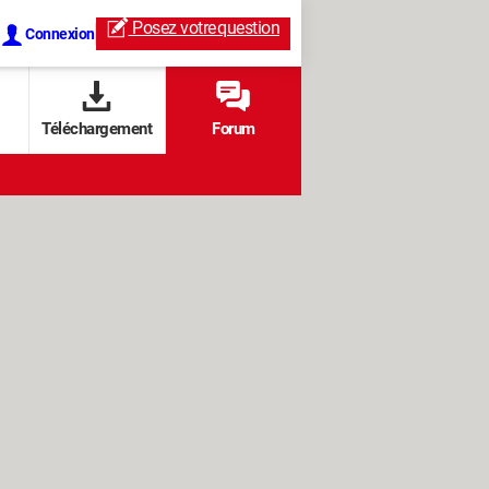
Posez votre
question
Connexion
Téléchargement
Forum