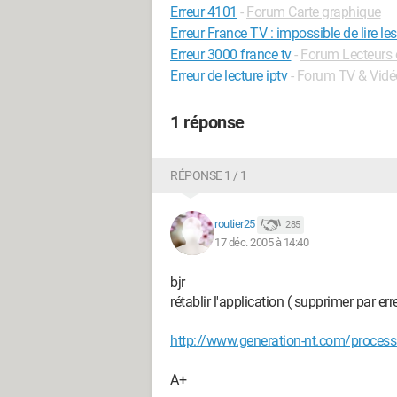
Erreur 4101
-
Forum Carte graphique
Erreur France TV : impossible de lire le
Erreur 3000 france tv
-
Forum Lecteurs 
Erreur de lecture iptv
-
Forum TV & Vidé
1 réponse
RÉPONSE 1 / 1
routier25
285
17 déc. 2005 à 14:40
bjr
rétablir l'application ( supprimer par err
http://www.generation-nt.com/proces
A+