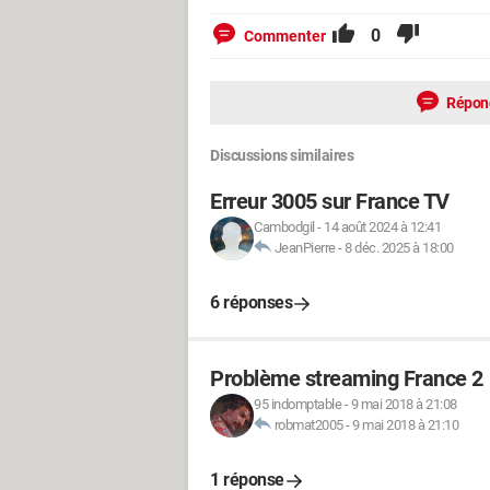
0
Commenter
Répon
Discussions similaires
Erreur 3005 sur France TV
Cambodgil
-
14 août 2024 à 12:41
JeanPierre
-
8 déc. 2025 à 18:00
6 réponses
Problème streaming France 2
95 indomptable
-
9 mai 2018 à 21:08
robmat2005
-
9 mai 2018 à 21:10
1 réponse