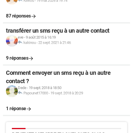
Kirikou
-
19 mai 2026 à 19:14
87 réponses
transférer un sms reçu à un autre contact
eve
-
9 août 2015 à 16:19
kakinou
-
22 sept. 2021 à 21:46
9 réponses
Comment envoyer un sms reçu à un autre
contact ?
Dede
-
19 sept. 2018 à 18:50
Papounet17000
-
19 sept. 2018 à 20:29
1 réponse