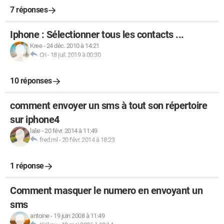
7 réponses
Iphone : Sélectionner tous les contacts ...
Kree
-
24 déc. 2010 à 14:21
Cri
-
18 juil. 2019 à 00:30
10 réponses
comment envoyer un sms à tout son répertoire
sur iphone4
lalie
-
20 févr. 2014 à 11:49
fred.ml
-
20 févr. 2014 à 18:23
1 réponse
Comment masquer le numero en envoyant un
sms
antoine
-
19 juin 2008 à 11:49