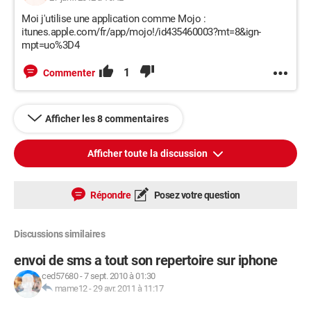
Moi j'utilise une application comme Mojo :
itunes.apple.com/fr/app/mojo!/id435460003?mt=8&ign-
mpt=uo%3D4
1
Commenter
Afficher les 8 commentaires
Afficher toute la discussion
Répondre
Posez votre question
Discussions similaires
envoi de sms a tout son repertoire sur iphone
ced57680
-
7 sept. 2010 à 01:30
mame12
-
29 avr. 2011 à 11:17