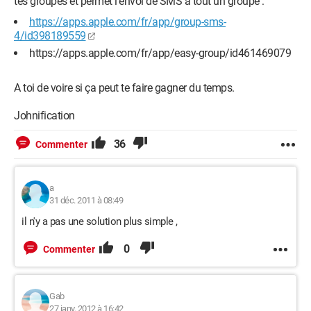
tes groupes et permet l'envoi de SMS à tout un groupe :
https://apps.apple.com/fr/app/group-sms-
4/id398189559
https://apps.apple.com/fr/app/easy-group/id461469079
A toi de voire si ça peut te faire gagner du temps.
Johnification
36
Commenter
a
31 déc. 2011 à 08:49
il n'y a pas une solution plus simple ,
0
Commenter
Gab
27 janv. 2012 à 16:42