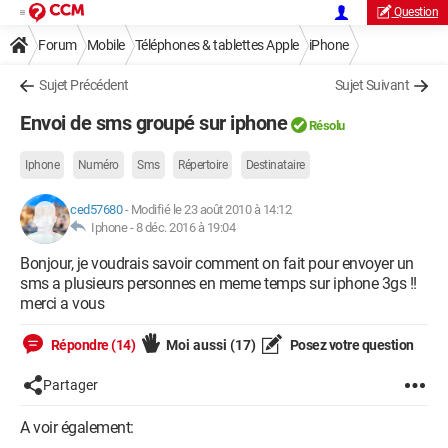
Question
Forum
Mobile
Téléphones & tablettes Apple
iPhone
Sujet Précédent
Sujet Suivant
Envoi de sms groupé sur iphone
Résolu
Iphone
Numéro
Sms
Répertoire
Destinataire
ced57680
-
Modifié le 23 août 2010 à 14:12
Iphone -
8 déc. 2016 à 19:04
Bonjour, je voudrais savoir comment on fait pour envoyer un
sms a plusieurs personnes en meme temps sur iphone 3gs !!
merci a vous
Répondre (14)
Moi aussi
(17)
Posez votre question
Partager
A voir également: