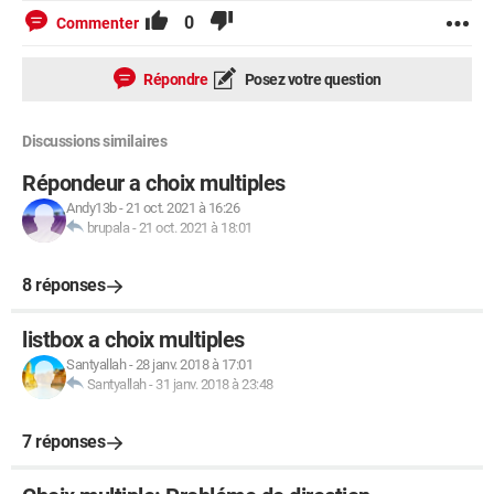
0
Commenter
Répondre
Posez votre question
Discussions similaires
Répondeur a choix multiples
Andy13b
-
21 oct. 2021 à 16:26
brupala
-
21 oct. 2021 à 18:01
8 réponses
listbox a choix multiples
Santyallah
-
28 janv. 2018 à 17:01
Santyallah
-
31 janv. 2018 à 23:48
7 réponses