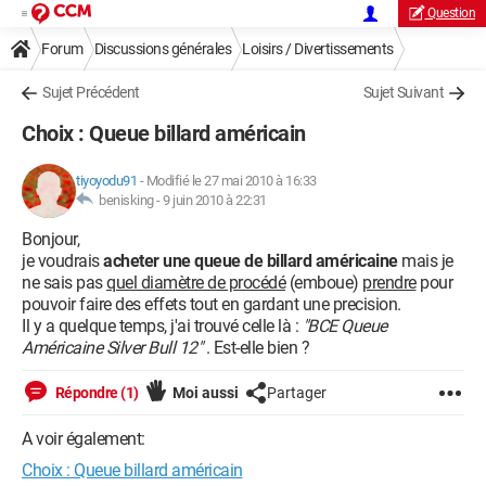
Question
Forum
Discussions générales
Loisirs / Divertissements
Sujet Précédent
Sujet Suivant
Choix : Queue billard américain
tiyoyodu91
-
Modifié le 27 mai 2010 à 16:33
benisking -
9 juin 2010 à 22:31
Bonjour,
je voudrais
acheter une queue de billard américaine
mais je
ne sais pas
quel diamètre de procédé
(emboue)
prendre
pour
pouvoir faire des effets tout en gardant une precision.
Il y a quelque temps, j'ai trouvé celle là :
"BCE Queue
Américaine Silver Bull 12"
. Est-elle bien ?
Répondre (1)
Moi aussi
Partager
A voir également:
Choix : Queue billard américain