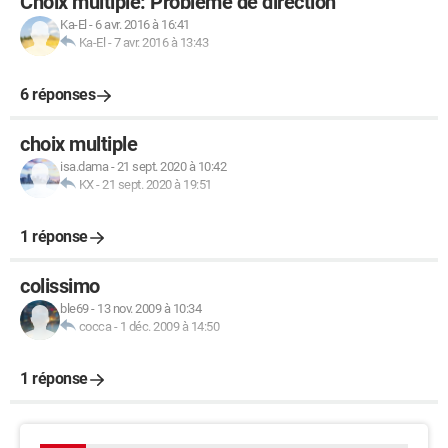
Choix multiple: Probléme de direction
Ka-El
-
6 avr. 2016 à 16:41
Ka-El
-
7 avr. 2016 à 13:43
6 réponses
choix multiple
isa.dama
-
21 sept. 2020 à 10:42
KX
-
21 sept. 2020 à 19:51
1 réponse
colissimo
ble69
-
13 nov. 2009 à 10:34
cocca
-
1 déc. 2009 à 14:50
1 réponse