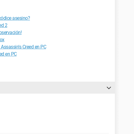
códice asesino?
ed 2
observación!
box
 Assassin's Creed en PC
eed en PC