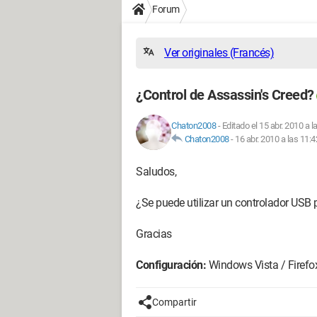
Forum
Ver originales (Francés)
¿Control de Assassin's Creed?
Chaton2008
-
Editado el 15 abr. 2010 a l
Chaton2008
-
16 abr. 2010 a las 11:4
Saludos,
¿Se puede utilizar un controlador USB 
Gracias
Configuración:
Windows Vista / Firefox
Compartir