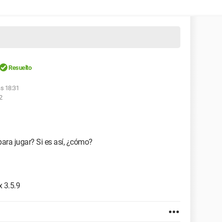
Resuelto
as 18:31
2
para jugar? Si es así, ¿cómo?
 3.5.9