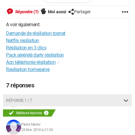
merci de votre aide
Répondre (7)
Moi aussi
Partager
Configuration: 
Windows XP / Firefox 3.5.8
A voir également:
Demande de résiliation topnet
Netflix resiliation
Résiliation en 3 clics
Pack sérénité darty résiliation
Acn téléphonie résiliation
✓
Resiliation homeserve
7 réponses
RÉPONSE 1 / 7
Meilleure réponse
Pierre Nanni
28 févr. 2010 à 21:03