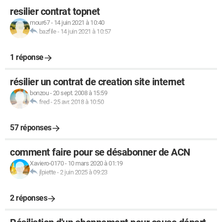
resilier contrat topnet
mour67
-
14 juin 2021 à 10:40
bazfile
-
14 juin 2021 à 10:57
1 réponse
résilier un contrat de creation site internet
bonzou
-
20 sept. 2008 à 15:59
fred
-
25 avr. 2018 à 10:50
57 réponses
comment faire pour se désabonner de ACN
Xaviero-0170
-
10 mars 2020 à 01:19
jlpiette
-
2 juin 2025 à 09:23
2 réponses