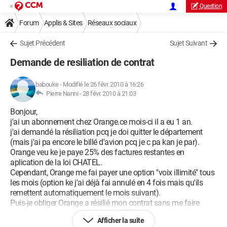
Question
Forum
Applis & Sites
Réseaux sociaux
Sujet Précédent
Sujet Suivant
Demande de resiliation de contrat
babouke
-
Modifié le 26 févr. 2010 à 16:26
Pierre Nanni -
28 févr. 2010 à 21:03
Bonjour,
j'ai un abonnement chez Orange.ce mois-ci il a eu 1 an.
j'ai demandé la résiliation pcq je doi quitter le département
(mais j'ai pa encore le billé d'avion pcq je c pa kan je par).
Orange veu ke je paye 25% des factures restantes en
aplication de la loi CHATEL.
Cependant, Orange me fai payer une option "voix illimité" tous
les mois (option ke j'ai déjà fai annulé en 4 fois mais qu'ils
remettent automatiquement le mois suivant).
Puis-je obliger Orange a résilié mon contrat sans me faire
payer quoi que se soit pour ce motif (option non désiré, annulé
Afficher la suite
mai sans cesse reconduite par Orange) ?