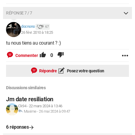
RÉPONSE 7 / 7
docnono
67
26 févr. 2010 à 18:25
tu nous tiens au courant ? :)
0
Commenter
Répondre
Posez votre question
Discussions similaires
Jm date resiliation
Ck94
-
22 mars 2024 à 13:46
Maxime
-
26 mai 2024 à 09:47
6 réponses