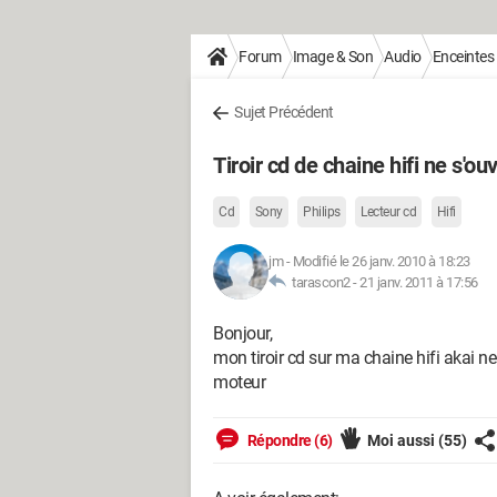
Forum
Image & Son
Audio
Enceintes 
Sujet Précédent
Tiroir cd de chaine hifi ne s'ou
Cd
Sony
Philips
Lecteur cd
Hifi
jm
-
Modifié le 26 janv. 2010 à 18:23
tarascon2 -
21 janv. 2011 à 17:56
Bonjour,
mon tiroir cd sur ma chaine hifi akai ne
moteur
Répondre (6)
Moi aussi
(55)