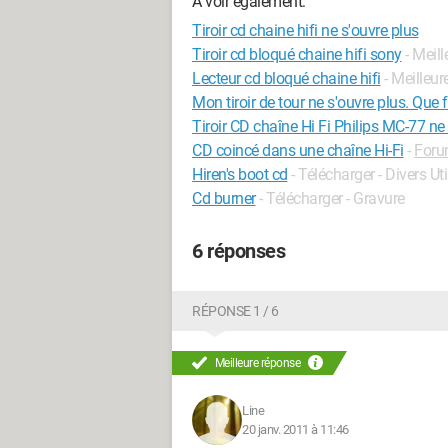
A voir également:
Tiroir cd chaine hifi ne s'ouvre plus
Tiroir cd bloqué chaine hifi sony
- Meil
Lecteur cd bloqué chaine hifi
- Meilleu
Mon tiroir de tour ne s'ouvre plus. Que f
Tiroir CD chaîne Hi Fi Philips MC-77 ne
CD coincé dans une chaîne Hi-Fi
-
Foru
Hiren's boot cd
- Télécharger - Divers Uti
Cd burner
- Télécharger - Gravure
6 réponses
RÉPONSE 1 / 6
Meilleure réponse
Line
20 janv. 2011 à 11:46