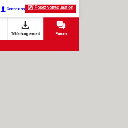
Posez votre
question
Connexion
Téléchargement
Forum