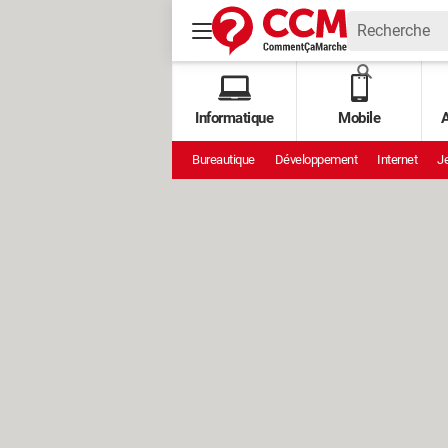
Informatique
Mobile
A
Bureautique
Développement
Internet
Je