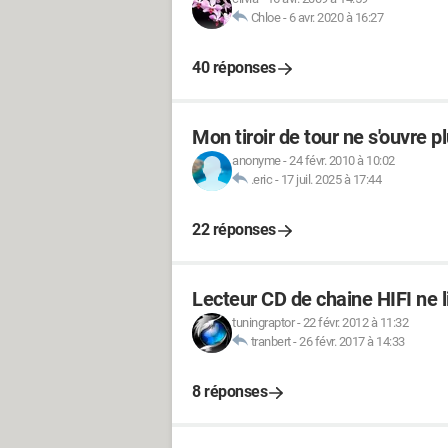
Chloe
-
6 avr. 2020 à 16:27
40 réponses
Mon tiroir de tour ne s'ouvre pl
anonyme
-
24 févr. 2010 à 10:02
.eric
-
17 juil. 2025 à 17:44
22 réponses
Lecteur CD de chaine HIFI ne li
tuningraptor
-
22 févr. 2012 à 11:32
tranbert
-
26 févr. 2017 à 14:33
8 réponses