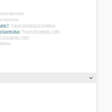
leures réponses
res réponses
aire ?
-
Forum Matériel & Système
 s'ouvre plus
-
Forum Enceintes / HiFi
m Enceintes / HiFi
litaires