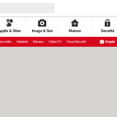
pplis & Sites
Image & Son
Maison
Securité
ux vidéo
Matériel
Réseau
Vidéo/TV
Virus/Sécurité
Emploi