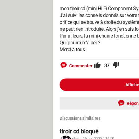
mon tiroir cd (mini Hi-Fi Component 
J'ai suivi les conseils donnés sur votre
orifice qui se trouve à droite du systèm
ne peut rien introduire. Alors j'en suis
Par ailleurs, la mini-chaîne fonctionne b
Qui pourra m'aider ?
Merci à tous
37
Commenter
Affiche
Répon
Discussions similaires
tiroir cd bloqué
clivia
-
16 avr. 2009 à 14:59