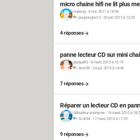
micro chaine hifi ne lit plus m
maliang
-
9 nov. 2011 à 18:04
poupougne13
-
25 juil. 2012 à 13:29
4 réponses
panne lecteur CD sur mini cha
granpa83
-
8 mars 2015 à 10:19
Arno59
-
24 juil. 2015 à 14:40
7 réponses
Réparer un lecteur CD en pan
Utilisateur anonyme
-
16 mars 2010 à 18:
Sc4r3d
-
17 mars 2010 à 11:39
9 réponses