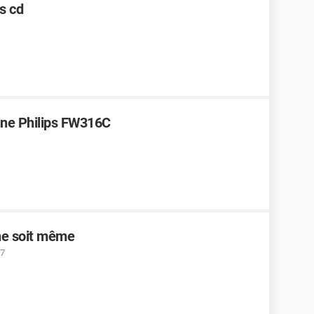
es cd
ine Philips FW316C
ne soit même
27