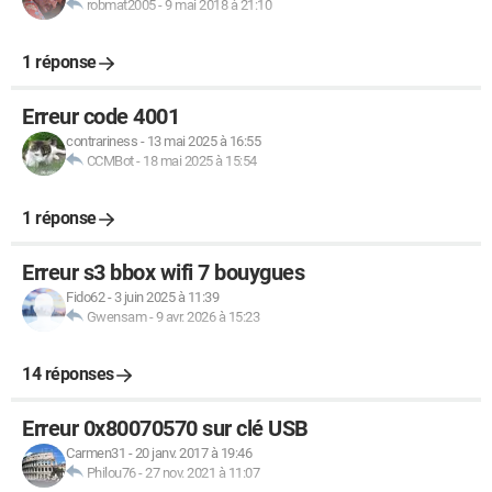
robmat2005
-
9 mai 2018 à 21:10
1 réponse
Erreur code 4001
contrariness
-
13 mai 2025 à 16:55
CCMBot
-
18 mai 2025 à 15:54
1 réponse
Erreur s3 bbox wifi 7 bouygues
Fido62
-
3 juin 2025 à 11:39
Gwensam
-
9 avr. 2026 à 15:23
14 réponses
Erreur 0x80070570 sur clé USB
Carmen31
-
20 janv. 2017 à 19:46
Philou76
-
27 nov. 2021 à 11:07