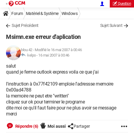
Question
Forum
Matériel & Système
Windows
Sujet Précédent
Sujet Suivant
Msimn.exe erreur d'aplication
blou 42
-
Modifié le 16 mai 2007 à 00:46
kelpo -
16 mai 2007 à 00:46
salut
quand je ferme outlook express voila ce que j'ai
l'instruction à 0x77f42109 emploie l'adressse memoire
0x00ad4788
la memoire ne peut etre "written"
cliquez sur ok pour terminer le programe
dite moi ce qu'il faut faire pour ne plus avoir se message
merci
Répondre (6)
Moi aussi
Partager