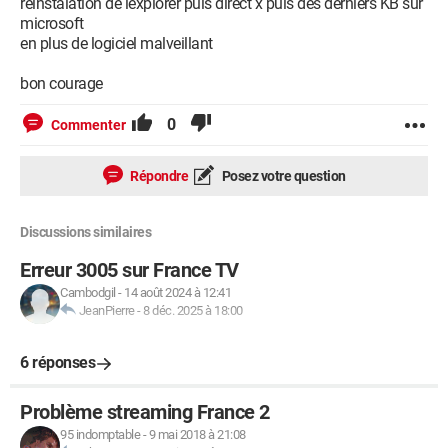
reinstalation de iexplorer puis direct x puis des derniers KB sur
microsoft
en plus de logiciel malveillant
bon courage
0
Commenter
Répondre
Posez votre question
Discussions similaires
Erreur 3005 sur France TV
Cambodgil
-
14 août 2024 à 12:41
JeanPierre
-
8 déc. 2025 à 18:00
6 réponses
Problème streaming France 2
95 indomptable
-
9 mai 2018 à 21:08