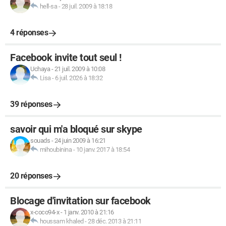
hell-sa
-
28 juil. 2009 à 18:18
4 réponses
Facebook invite tout seul !
Uchaya
-
21 juil. 2009 à 10:08
Lisa
-
6 juil. 2026 à 18:32
39 réponses
savoir qui m'a bloqué sur skype
souads
-
24 juin 2009 à 16:21
mihoubinina
-
10 janv. 2017 à 18:54
20 réponses
Blocage d'invitation sur facebook
x-coco94-x
-
1 janv. 2010 à 21:16
houssam khaled
-
28 déc. 2013 à 21:11