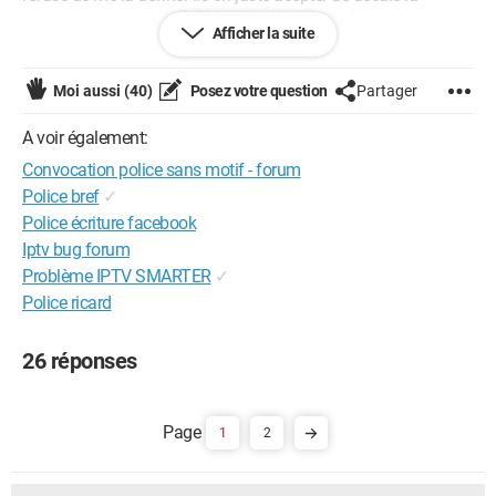
convocation a jeudi 17/09.Jai pense a une infraction au code
Afficher la suite
de la route mais ils ne demande d'aporte ni permis de
conduire ni carte grise,donc sa ne peut etre en relation avec la
voiture et le code de la route.Quelqun a til une idee?
Moi aussi
(40)
Posez votre question
Partager
A voir également:
Convocation police sans motif - forum
Police bref
✓
Police écriture facebook
Iptv bug forum
Problème IPTV SMARTER
✓
Police ricard
26 réponses
1
2