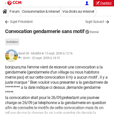
Question
Forum
Consommation & Internet
Vos droits sur internet
Sujet Précédent
Sujet Suivant
Convocation gendarmerie sans motif
Fermé
Invitation
david 38
-
Modifié le 15 sept. 2009 à 12:16
BmV -
20 sept. 2009 à 18:15
bonjours,ma femme vient de recevoir une convocation a la
gendarmerie (gendarmerie d'un village ou nous habitons
meme pas) et sur cette convocation il n'y a aucun motif , il y a
juste marque " Bien vouloir vous presenter a la gendarmere de
********* a la date indique ci dessus ,demande gendarme
*****.
la convocation etait pour le 26/09,pretextant une journee
charge ce 26/09 jai telephonne a la gendarmerie en question
afin de connaitre le motifs de cette convocation mais ils on
refuse de me la donner ils on juste acepter de decale la