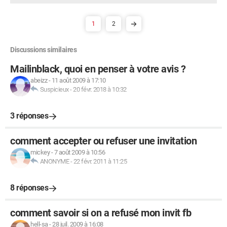
1
2
Discussions similaires
Mailinblack, quoi en penser à votre avis ?
abeizz
-
11 août 2009 à 17:10
Suspicieux
-
20 févr. 2018 à 10:32
3 réponses
comment accepter ou refuser une invitation
mickey
-
7 août 2009 à 10:56
ANONYME
-
22 févr. 2011 à 11:25
8 réponses
comment savoir si on a refusé mon invit fb
hell-sa
-
28 juil. 2009 à 16:08