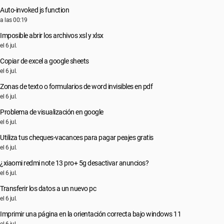
Auto-invoked js function
a las 00:19
Imposible abrir los archivos xsl y xlsx
el 6 jul.
Copiar de excel a google sheets
el 6 jul.
Zonas de texto o formularios de word invisibles en pdf
el 6 jul.
Problema de visualización en google
el 6 jul.
Utiliza tus cheques-vacances para pagar peajes gratis
el 6 jul.
¿xiaomi redmi note 13 pro+ 5g desactivar anuncios?
el 6 jul.
Transferir los datos a un nuevo pc
el 6 jul.
Imprimir una página en la orientación correcta bajo windows 11