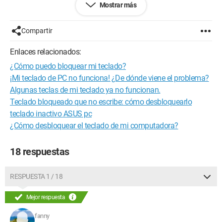
Mostrar más
¿Alguien tiene alguna idea?
Gracias a todos,
Benny
Compartir
Configuración:
PC Fujitsu Siemens
Enlaces relacionados:
bajo Windows XP
¿Cómo puedo bloquear mi teclado?
¡Mi teclado de PC no funciona! ¿De dónde viene el problema?
Algunas teclas de mi teclado ya no funcionan.
Teclado bloqueado que no escribe: cómo desbloquearlo
teclado inactivo ASUS pc
¿Cómo desbloquear el teclado de mi computadora?
18 respuestas
RESPUESTA 1 / 18
Mejor respuesta
fanny