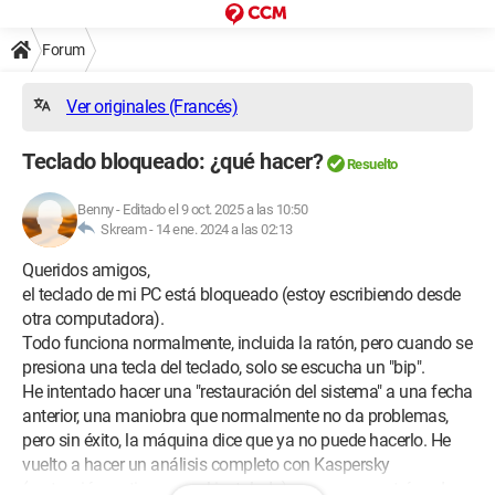
Forum
Ver originales (Francés)
Teclado bloqueado: ¿qué hacer?
Resuelto
Benny
-
Editado el 9 oct. 2025 a las 10:50
Skream -
14 ene. 2024 a las 02:13
Queridos amigos,
el teclado de mi PC está bloqueado (estoy escribiendo desde
otra computadora).
Todo funciona normalmente, incluida la ratón, pero cuando se
presiona una tecla del teclado, solo se escucha un "bip".
He intentado hacer una "restauración del sistema" a una fecha
anterior, una maniobra que normalmente no da problemas,
pero sin éxito, la máquina dice que ya no puede hacerlo. He
vuelto a hacer un análisis completo con Kaspersky
(protección en tiempo real instalada), que no encontró nada.