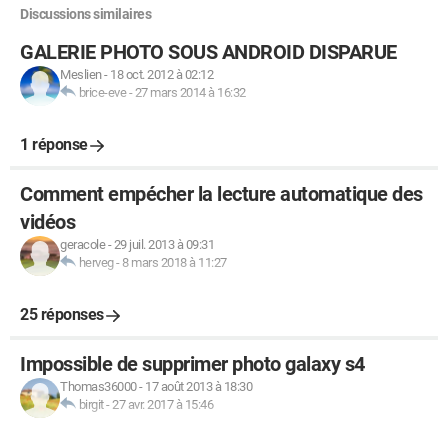
Discussions similaires
GALERIE PHOTO SOUS ANDROID DISPARUE
Meslien
-
18 oct. 2012 à 02:12
brice-eve
-
27 mars 2014 à 16:32
1 réponse
Comment empécher la lecture automatique des
vidéos
geracole
-
29 juil. 2013 à 09:31
herveg
-
8 mars 2018 à 11:27
25 réponses
Impossible de supprimer photo galaxy s4
Thomas36000
-
17 août 2013 à 18:30
birgit
-
27 avr. 2017 à 15:46