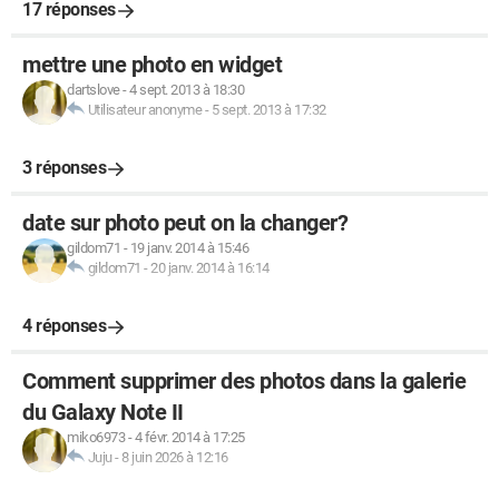
17 réponses
mettre une photo en widget
dartslove
-
4 sept. 2013 à 18:30
Utilisateur anonyme
-
5 sept. 2013 à 17:32
3 réponses
date sur photo peut on la changer?
gildom71
-
19 janv. 2014 à 15:46
gildom71
-
20 janv. 2014 à 16:14
4 réponses
Comment supprimer des photos dans la galerie
du Galaxy Note II
miko6973
-
4 févr. 2014 à 17:25
Juju
-
8 juin 2026 à 12:16