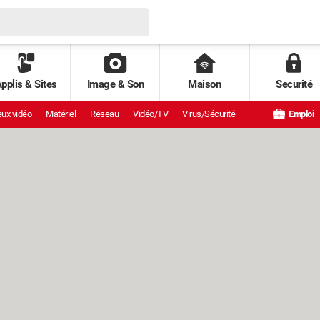
pplis & Sites
Image & Son
Maison
Securité
ux vidéo
Matériel
Réseau
Vidéo/TV
Virus/Sécurité
Emploi