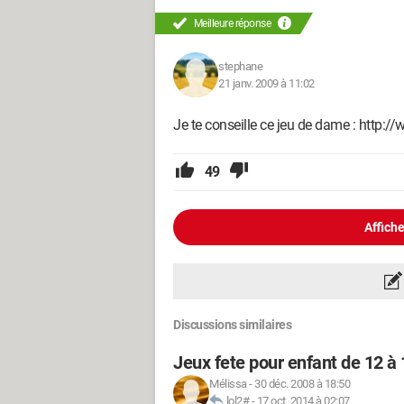
Meilleure réponse
stephane
21 janv. 2009 à 11:02
Je te conseille ce jeu de dame : http:
49
Affiche
Discussions similaires
Jeux fete pour enfant de 12 à
Mélissa
-
30 déc. 2008 à 18:50
lol2#
-
17 oct. 2014 à 02:07