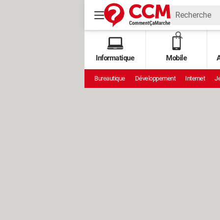
Informatique
Mobile
A
Bureautique
Développement
Internet
Je