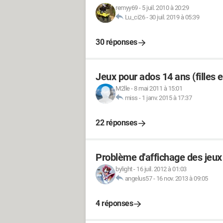
remyy69
-
5 juil. 2010 à 20:29
Lu_ci26
-
30 juil. 2019 à 05:39
30 réponses
Jeux pour ados 14 ans (filles e
M2lle
-
8 mai 2011 à 15:01
miss
-
1 janv. 2015 à 17:37
22 réponses
Problème d'affichage des jeu
bylight
-
16 juil. 2012 à 01:03
angelus57
-
16 nov. 2013 à 09:05
4 réponses