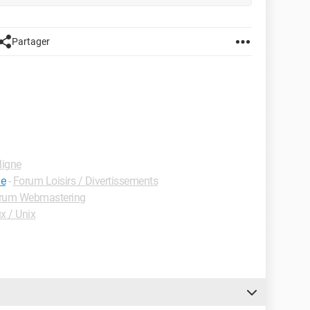
Partager
ligne
ne
-
Forum Loisirs / Divertissements
rum Webmastering
x / Unix