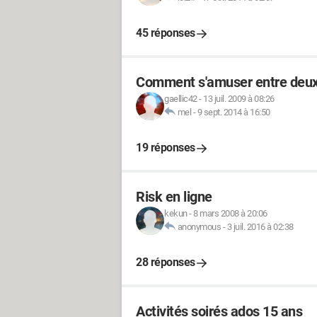
45 réponses
Comment s'amuser entre deux
gaellic42
-
13 juil. 2009 à 08:26
mel
-
9 sept. 2014 à 16:50
19 réponses
Risk en ligne
kekun
-
8 mars 2008 à 20:06
anonymous
-
3 juil. 2016 à 02:38
28 réponses
Activités soirés ados 15 ans