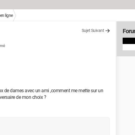
en ligne
Foru
Sujet Suivant
rmé
 jeux de dames avec un ami ,comment me mette sur un
dversaire de mon choix ?