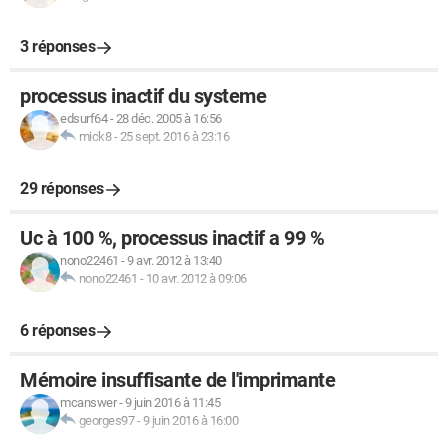
3 réponses
processus inactif du systeme
edsurf64
-
28 déc. 2005 à 16:56
mick8
-
25 sept. 2016 à 23:16
29 réponses
Uc à 100 %, processus inactif a 99 %
nono22461
-
9 avr. 2012 à 13:40
nono22461
-
10 avr. 2012 à 09:06
6 réponses
Mémoire insuffisante de l'imprimante
mcanswer
-
9 juin 2016 à 11:45
georges97
-
9 juin 2016 à 16:00