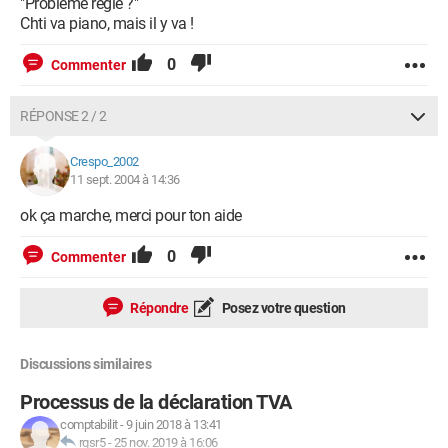
"Problème réglé ?"
Chti va piano, mais il y va !
0
Commenter
RÉPONSE 2 / 2
Crespo_2002
11 sept. 2004 à 14:36
ok ça marche, merci pour ton aide
0
Commenter
Répondre
Posez votre question
Discussions similaires
Processus de la déclaration TVA
comptabilit
-
9 juin 2018 à 13:41
rgsr5
-
25 nov. 2019 à 16:06