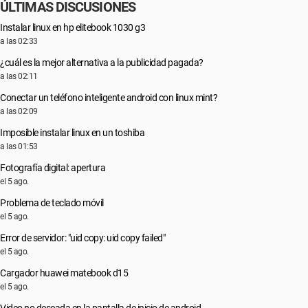
ÚLTIMAS DISCUSIONES
Instalar linux en hp elitebook 1030 g3
a las 02:33
¿cuál es la mejor alternativa a la publicidad pagada?
a las 02:11
Conectar un teléfono inteligente android con linux mint?
a las 02:09
Imposible instalar linux en un toshiba
a las 01:53
Fotografía digital: apertura
el 5 ago.
Problema de teclado móvil
el 5 ago.
Error de servidor: "uid copy: uid copy failed"
el 5 ago.
Cargador huawei matebook d15
el 5 ago.