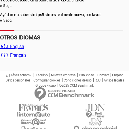
Video no deseada en la pantalla de inicio de android
el 5 ago.
Ayúdame a saber si mi ps5 slim es realmente nueva, por favor.
el 5 ago.
OTROS IDIOMAS
🇬🇧
English
🇫🇷
Français
¿Quiénes somos?
El equipo
Nuestra empresa
Publicidad
Contact
Empleo
Datos personales
Configurar cookies
Condiciones de uso
RSS
Avisos legales
Groupe Figaro
©2025 CCM Benchmark