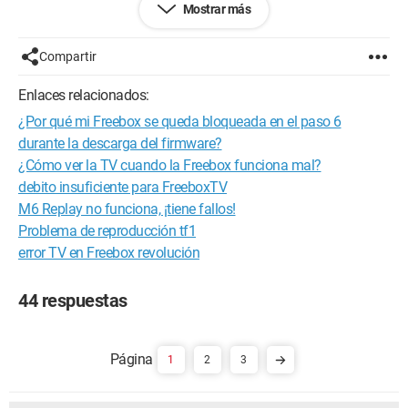
Mostrar más
Configuración: 
Windows Vista Firefox 2.0.0.14
Compartir
Enlaces relacionados:
¿Por qué mi Freebox se queda bloqueada en el paso 6
durante la descarga del firmware?
¿Cómo ver la TV cuando la Freebox funciona mal?
debito insuficiente para FreeboxTV
M6 Replay no funciona, ¡tiene fallos!
Problema de reproducción tf1
error TV en Freebox revolución
44 respuestas
1
2
3