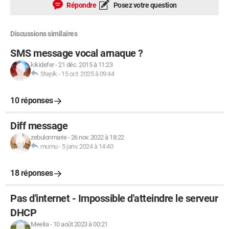
Répondre
Posez votre question
Discussions similaires
SMS message vocal arnaque ?
kikidefer
-
21 déc. 2015 à 11:23
Stepik
-
15 oct. 2025 à 09:44
10 réponses
Diff message
zebulonmarie
-
26 nov. 2022 à 18:22
mumu
-
5 janv. 2024 à 14:40
18 réponses
Pas d'internet - Impossible d'atteindre le serveur
DHCP
Meelia
-
10 août 2023 à 00:21