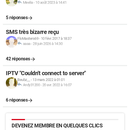
Meelia
-
10 août 2023 à 14:41
5 réponses
SMS très bizarre reçu
FloMasters69
-
10 févr. 2017 à 18:37
aaaa
-
28 juin 2026 à 14:30
42 réponses
IPTV "Couldn't connect to server"
Beubz__
-
13 mars 2022 à 01:01
Andy31200
-
20 avr. 2022 à 16:07
6 réponses
DEVENEZ MEMBRE EN QUELQUES CLICS