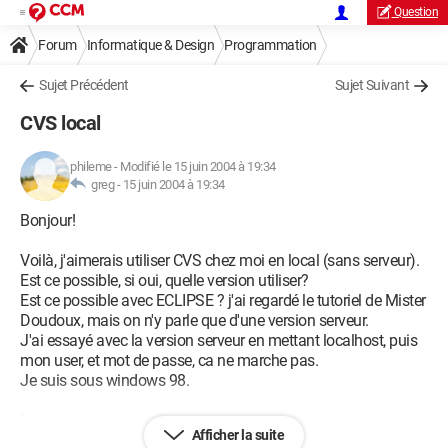
Question
Forum
Informatique & Design
Programmation
Sujet Précédent
Sujet Suivant
CVS local
phileme
-
Modifié le 15 juin 2004 à 19:34
greg -
15 juin 2004 à 19:34
Bonjour!
Voilà, j'aimerais utiliser CVS chez moi en local (sans serveur).
Est ce possible, si oui, quelle version utiliser?
Est ce possible avec ECLIPSE ? j'ai regardé le tutoriel de Mister
Doudoux, mais on n'y parle que d'une version serveur.
J'ai essayé avec la version serveur en mettant localhost, puis
mon user, et mot de passe, ca ne marche pas.
Je suis sous windows 98.
Merci pour votre aide!!
Afficher la suite