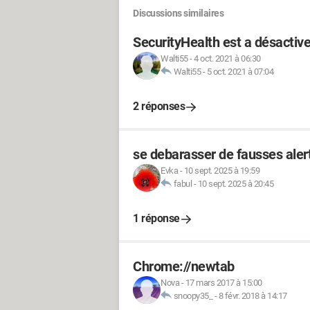
Discussions similaires
SecurityHealth est a désactiv
Walti55
-
4 oct. 2021 à 06:30
Walti55
-
5 oct. 2021 à 07:04
2 réponses
se debarasser de fausses alert
Evka
-
10 sept. 2025 à 19:59
fabul
-
10 sept. 2025 à 20:45
1 réponse
Chrome://newtab
Nova
-
17 mars 2017 à 15:00
snoopy35_
-
8 févr. 2018 à 14:17