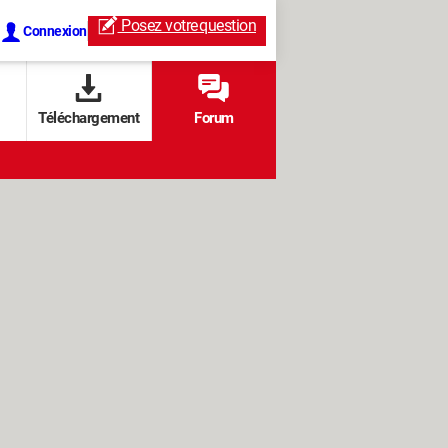
Posez votre
question
Connexion
Téléchargement
Forum