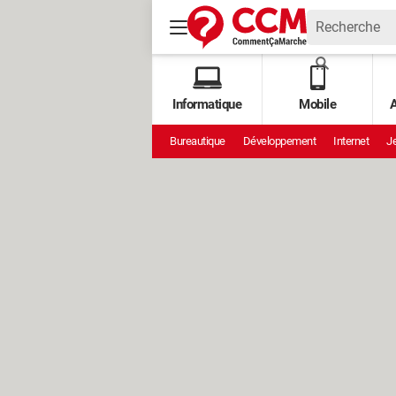
Informatique
Mobile
A
Bureautique
Développement
Internet
Je