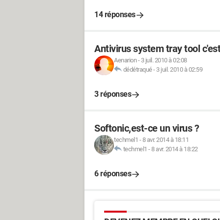
14 réponses
Antivirus system tray tool c'es
Aenarion
-
3 juil. 2010 à 02:08
dédétraqué
-
3 juil. 2010 à 02:59
3 réponses
Softonic,est-ce un virus ?
techmel1
-
8 avr. 2014 à 18:11
techmel1
-
8 avr. 2014 à 18:22
6 réponses