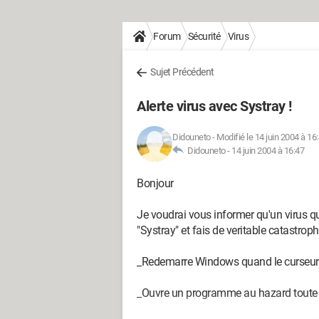
Forum
Sécurité
Virus
Sujet Précédent
Alerte virus avec Systray !
Didouneto
-
Modifié le 14 juin 2004 à 16
Didouneto -
14 juin 2004 à 16:47
Bonjour
Je voudrai vous informer qu'un virus qu
"Systray" et fais de veritable catastrophe
_Redemarre Windows quand le curseur 
_Ouvre un programme au hazard toute 