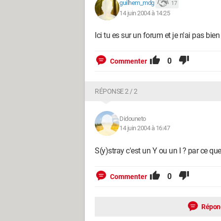
guilhem_mdg
17
14 juin 2004 à 14:25
Ici tu es sur un forum et je n'ai pas bien
0
Commenter
RÉPONSE 2 / 2
Didouneto
14 juin 2004 à 16:47
S(y)stray c'est un Y ou un I ? par ce que
0
Commenter
Répon