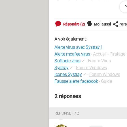
_Ferme les fenêtre des dossier.
_Inverse la direction du curseur de la so
Répondre (2)
Moi aussi
Part
_Convertit les lettre du clavier en sym
A voir également:
Si un virus similaire a été sur votre ordi
Alerte virus avec Systray !
Alerte mcafee virus
- Accueil - Piratage
Softonic virus
✓
-
Forum Virus
Systray
✓
-
Forum Windows
Icones Systray
✓
-
Forum Windows
Fausse alerte facebook
- Guide
2 réponses
RÉPONSE 1 / 2