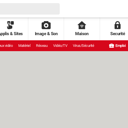
pplis & Sites
Image & Son
Maison
Securité
ux vidéo
Matériel
Réseau
Vidéo/TV
Virus/Sécurité
Emploi