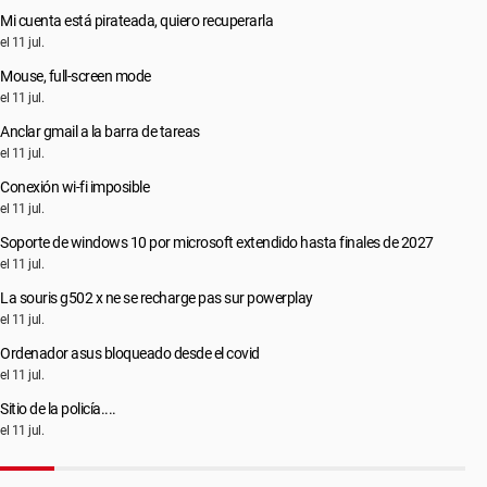
Mi cuenta está pirateada, quiero recuperarla
el 11 jul.
Mouse, full-screen mode
el 11 jul.
Anclar gmail a la barra de tareas
el 11 jul.
Conexión wi-fi imposible
el 11 jul.
Soporte de windows 10 por microsoft extendido hasta finales de 2027
el 11 jul.
La souris g502 x ne se recharge pas sur powerplay
el 11 jul.
Ordenador asus bloqueado desde el covid
el 11 jul.
Sitio de la policía....
el 11 jul.