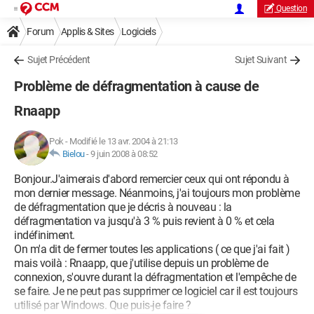
Question
Forum
Applis & Sites
Logiciels
Sujet Précédent
Sujet Suivant
Problème de défragmentation à cause de
Rnaapp
Pok
-
Modifié le 13 avr. 2004 à 21:13
Bielou
-
9 juin 2008 à 08:52
Bonjour.J'aimerais d'abord remercier ceux qui ont répondu à
mon dernier message. Néanmoins, j'ai toujours mon problème
de défragmentation que je décris à nouveau : la
défragmentation va jusqu'à 3 % puis revient à 0 % et cela
indéfiniment.
On m'a dit de fermer toutes les applications ( ce que j'ai fait )
mais voilà : Rnaapp, que j'utilise depuis un problème de
connexion, s'ouvre durant la défragmentation et l'empêche de
se faire. Je ne peut pas supprimer ce logiciel car il est toujours
utilisé par Windows. Que puis-je faire ?