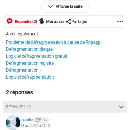
De plus, on m'a dit que je pouvais faire F8 au démarrage afin
Afficher la suite
d'avoir un mode sans erreur...mais je comprends pas quand je
dois le faire. Vous pourriez préciser s'il vous plaît ? En vous
remerciant d'avance. Pok
Répondre (2)
Moi aussi
Partager
A voir également:
Problème de défragmentation à cause de Rnaapp
Defragmentation disque
Logiciel défragmentation gratuit
Defragmentation registre
Défragmentation
✓
Logiciel défragmentation
2 réponses
RÉPONSE 1 / 2
rocache
337
13 avr. 2004 à 21:13