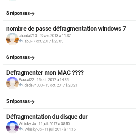
8 réponses
nombre de passe défragmentation windows 7
chantal710
-
29 avr. 2013 à 11:37
abu
-
7 oct. 2017 à 23:05
6 réponses
Defragmenter mon MAC ????
Pascal22
-
15 oct. 2017 à 14:35
dede74000
-
15 oct. 2017 à 20:21
5 réponses
Défragmentation du disque dur
Whisky-Jo
-
11 juil. 2017 à 08:50
Whisky-Jo
-
11 juil. 2017 à 14:15