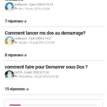
Guillaume
-
4 janv. 2004 à 16:12
tim
-
10 nov. 2013 à 19:06
7 réponses
Comment lancer ms dos au demarrage?
roulitasse
-
9 juin 2008 à 14:27
ADAM
-
10 août 2011 à 15:55
8 réponses
comment faire pour Demarrer sous Dos ?
tai278
-
6 sept. 2002 à 21:24
PernoRikar
-
25 juil. 2015 à 22:50
15 réponses