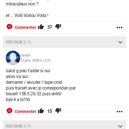
miraculeux non ?
et ... Voili Voilou Voila !
37
Commenter
RÉPONSE 2 / 5
joseph
22 janv. 2008 à 12:21
salut g peu t'aider si oui
alors va sur :
demarrer / excuter / tape cmd
puis tracert avec ip correspondan par
tracert 158.5.26.32 puis entré
bye é a bi1tô
15
Commenter
RÉPONSE 3 / 5