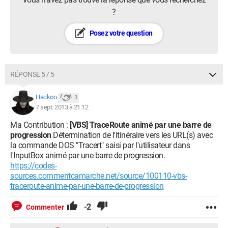
?
Posez votre question
RÉPONSE 5 / 5
Hackoo
3
7 sept. 2013 à 21:12
Ma Contribution :
[VBS] TraceRoute animé par une barre de
progression
Détermination de l'itinéraire vers les URL(s) avec
la commande DOS "Tracert" saisi par l'utilisateur dans
l'InputBox animé par une barre de progression.
https://codes-
sources.commentcamarche.net/source/100110-vbs-
traceroute-anime-par-une-barre-de-progression
-2
Commenter