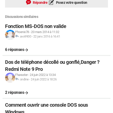
Répondre
Posez votre question
Discussions similaires
Fonction MS-DOS non valide
Phoenix78
-
20 mars 2014 à 11:32
avo9900
-
22 janv. 2016 à 16:41
6 réponses
Dos de téléphone décollé ou gonflé,Danger ?
Redmi Note 9 Pro
Fharaster
-
24 juin 2022 à 13:34
ondine
-
24 juin 2022 à 18:26
2 réponses
Comment ouvrir une console DOS sous
Windows