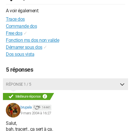
A voir également:
Trace dos
Commande dos
Free dos
✓
Fonction ms dos non valide
Démarrer sous dos
✓
Dos sous vista
5 réponses
RÉPONSE 1 / 5
Meilleure réponse
brupala
14 441
9 mars 2004 à 16:27
Salut,
bah, tracert , ça sert à ça.