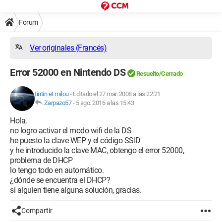
Forum
Ver originales (Francés)
Error 52000 en Nintendo DS
Resuelto/Cerrado
tintin et milou
-
Editado el 27 mar. 2008 a las 22:21
Zarpazo57
-
5 ago. 2016 a las 15:43
Hola,
no logro activar el modo wifi de la DS
he puesto la clave WEP y el código SSID
y he introducido la clave MAC, obtengo el error 52000,
problema de DHCP
lo tengo todo en automático.
¿dónde se encuentra el DHCP?
si alguien tiene alguna solución, gracias.
Compartir