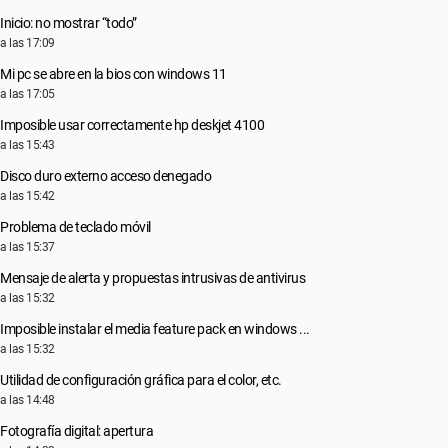
Inicio: no mostrar “todo”
a las 17:09
Mi pc se abre en la bios con windows 11
a las 17:05
Imposible usar correctamente hp deskjet 4100
a las 15:43
Disco duro externo acceso denegado
a las 15:42
Problema de teclado móvil
a las 15:37
Mensaje de alerta y propuestas intrusivas de antivirus
a las 15:32
Imposible instalar el media feature pack en windows ...
a las 15:32
Utilidad de configuración gráfica para el color, etc.
a las 14:48
Fotografía digital: apertura