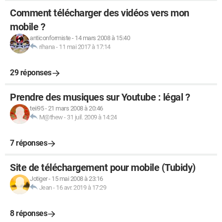
Comment télécharger des vidéos vers mon
mobile ?
anticonformiste
-
14 mars 2008 à 15:40
rihana
-
11 mai 2017 à 17:14
29 réponses
Prendre des musiques sur Youtube : légal ?
teii95
-
21 mars 2008 à 20:46
M@thew
-
31 juil. 2009 à 14:24
7 réponses
Site de téléchargement pour mobile (Tubidy)
Jotiger
-
15 mai 2008 à 23:16
Jean
-
16 avr. 2019 à 17:29
8 réponses