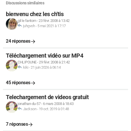
Discussions similaires
bienvenu chez les ch'tis
gil le fantom
-
23 févr. 2008 à 13:42
juhgvoh
-
5 mai 2021 à 17:17
24 réponses
Téléchargement vidéo sur MP4
CHLIPOUNE
-
29 févr. 2008 à 21:42
kiki
-
21 juin 2026 à 06:14
45 réponses
Telechargement de videos gratuit
jonathan-du-57
-
6 mars 2008 à 18:43
Jackson
-
19 oct. 2019 à 01:48
7 réponses