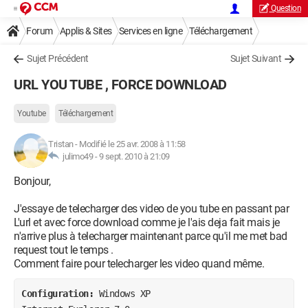
Question
Forum
Applis & Sites
Services en ligne
Téléchargement
Sujet Précédent
Sujet Suivant
URL YOU TUBE , FORCE DOWNLOAD
Youtube
Téléchargement
Tristan
-
Modifié le 25 avr. 2008 à 11:58
julimo49 -
9 sept. 2010 à 21:09
Bonjour,
J'essaye de telecharger des video de you tube en passant par
L'url et avec force download comme je l'ais deja fait mais je
n'arrive plus à telecharger maintenant parce qu'il me met bad
request tout le temps .
Comment faire pour telecharger les video quand même.
Configuration: 
Windows XP
