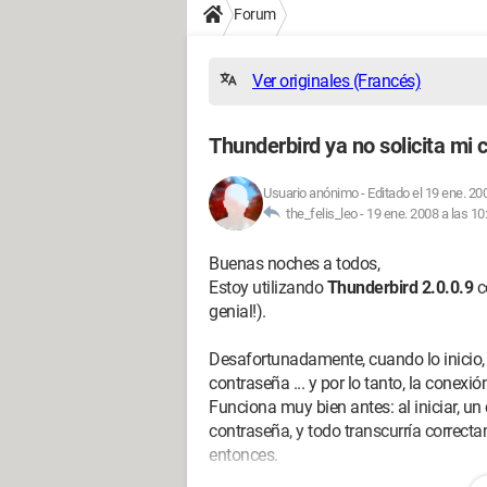
Forum
Ver originales (Francés)
Thunderbird ya no solicita mi 
Usuario anónimo
-
Editado el 19 ene. 20
the_felis_leo -
19 ene. 2008 a las 10
Buenas noches a todos,
Estoy utilizando
Thunderbird 2.0.0.9
c
genial!).
Desafortunadamente, cuando lo inicio, 
contraseña ... y por lo tanto, la conexión
Funciona muy bien antes: al iniciar, un
contraseña, y todo transcurría correc
entonces.