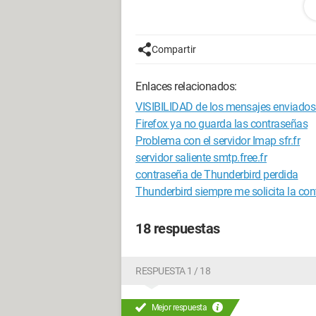
Ya me había sucedido esto antes, y el pr
No veo nada en las opciones que pueda
nada en comparación con cuando func
Compartir
Gracias de antemano por su ayuda
Enlaces relacionados:
--
VISIBILIDAD de los mensajes enviados
Si no hay solución, no hay problema (
Firefox ya no guarda las contraseñas
Problema con el servidor Imap sfr.fr
servidor saliente smtp.free.fr
contraseña de Thunderbird perdida
Thunderbird siempre me solicita la con
18 respuestas
RESPUESTA 1 / 18
Mejor respuesta