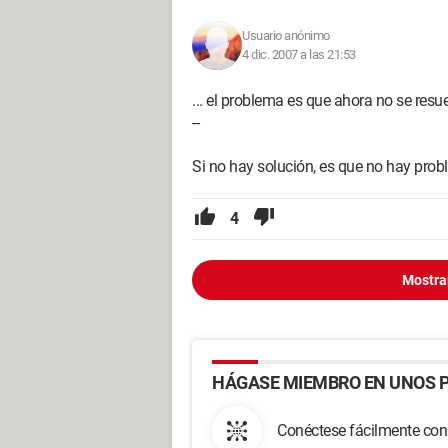
Usuario anónimo
4 dic. 2007 a las 21:53
... el problema es que ahora no se resu
--
Si no hay solución, es que no hay pro
4
Mostra
HÁGASE MIEMBRO EN UNOS P
Conéctese fácilmente con