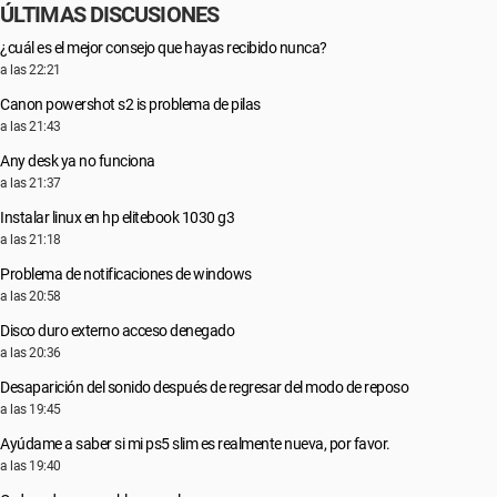
ÚLTIMAS DISCUSIONES
¿cuál es el mejor consejo que hayas recibido nunca?
a las 22:21
Canon powershot s2 is problema de pilas
a las 21:43
Any desk ya no funciona
a las 21:37
Instalar linux en hp elitebook 1030 g3
a las 21:18
Problema de notificaciones de windows
a las 20:58
Disco duro externo acceso denegado
a las 20:36
Desaparición del sonido después de regresar del modo de reposo
a las 19:45
Ayúdame a saber si mi ps5 slim es realmente nueva, por favor.
a las 19:40