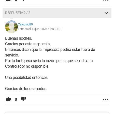
del principio de que es él quien causa el problema?
RESPUESTA 2 / 2
Pero, ¿por qué de repente, sin hacer nada ni instalar nada en
mi pc, mientras tanto?
Caloulou89
Editado el 13 jun. 2026 a las 21:01
Reconozco que no entiendo.
Buenas noches.
Gracias por esta respuesta.
Gracias a quienes me lean.
Entonces dicen que la impresora podría estar fuera de
servicio.
Espero verlos pronto.
Por lo tanto, esa sería la razón por la que se indicaría:
Controlador no disponible.
PD: me molestaría mucho tener que tirar esta impresora,
porque todavía tengo muchos tóners !!!!! de todos los colores.
Una posibilidad entonces.
No recibí un CD de controladores con esta impresora
comprada de segunda mano hace al menos 10 años.
Gracias de todos modos.
Pascal
0