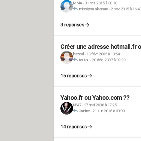
MMA
-
31 oct. 2015 à 08:10
missipsa alamara
-
2 nov. 2015 à 16:4
3 réponses
Créer une adresse hotmail.fr 
bazoul
-
18 févr. 2005 à 10:54
toutou
-
28 déc. 2007 à 09:20
15 réponses
Yahoo.fr ou Yahoo.com ??
N°47
-
27 mai 2008 à 17:25
Janine
-
21 juin 2016 à 03:00
14 réponses