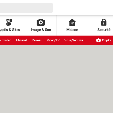
pplis & Sites
Image & Son
Maison
Securité
ux vidéo
Matériel
Réseau
Vidéo/TV
Virus/Sécurité
Emploi