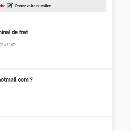
dre
Posez votre question
inal de fret
25 à 12:07
 hotmail.com ?