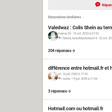
Répon
Discussions similaires
Valedwaz : Colis Shein au term
maeva.30
-
13 oct. 2023 à 07:35
RatonLAveurMysterieux14
-
22 oct. 20
204 réponses
différence entre hotmail.fr et
id
-
16 juil. 2009 à 17:33
waha
-
19 juil. 2009 à 21:04
3 réponses
Hotmail.com ou hotmail.fr