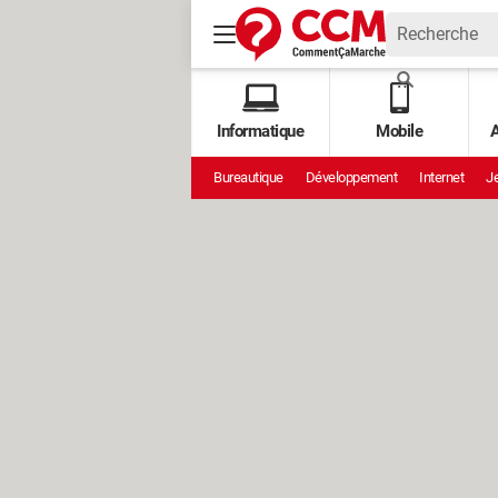
Informatique
Mobile
A
Bureautique
Développement
Internet
Je