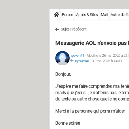
Forum
Applis & Sites
Mail
Autres boît
Sujet Précédent
Messagerie AOL n'envoie pas l
nyoven41
-
Modifié le 26 mai 2026 à 21:
nyoven41
-
31 mai 2026 à 14:33
Bonjour,
J'espère me faire comprendre: ma fenê
mails que j'écris...je n'atteins pas le 
du texte ou autre chose que je ne com
Merci à la personne qui porra m'aider
Bonne soirée