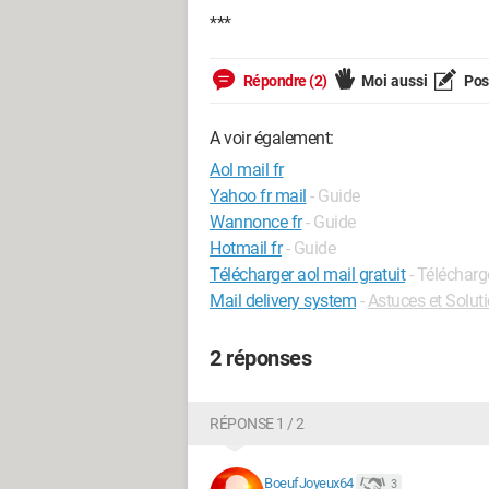
***
Répondre (2)
Moi aussi
Pose
A voir également:
Aol mail fr
Yahoo fr mail
- Guide
Wannonce fr
- Guide
Hotmail fr
- Guide
Télécharger aol mail gratuit
- Télécharg
Mail delivery system
-
Astuces et Solut
2 réponses
RÉPONSE 1 / 2
BoeufJoyeux64
3