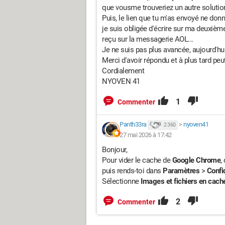
que vousme trouveriez un autre solutio
Puis, le lien que tu m'as envoyé ne don
je suis obligée d'écrire sur ma deuxiè
reçu sur la messagerie AOL...
Je ne suis pas plus avancée, aujourd'hui
Merci d'avoir répondu et à plus tard peut
Cordialement
NYOVEN 41
1
Commenter
Panth33ra
>
nyoven41
2 360
27 mai 2026 à 17:42
Bonjour,
Pour vider le cache de
Google Chrome
,
puis rends-toi dans
Paramètres
>
Confid
Sélectionne
Images et fichiers en cach
2
Commenter