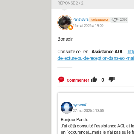
RÉPONSE 2 / 2
Panth33ra
2 360
Ambassadeur
26 mai 2026 à 19:09
Bonsoir,
Consulte ce lien :
Assistance AOL
...
htt
de-lecture-ou-de-reception-dans-aol-mai
0
Commenter
nyoven41
27 mai 2026 à 13:55
Bonjour Panth.
J'ai déjà consulté l'assistance AOL et 
en l'occurence)...mais je n'ai pas su le