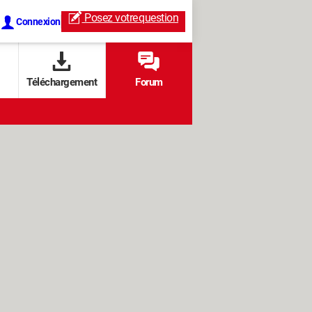
Posez votre
question
Connexion
Téléchargement
Forum