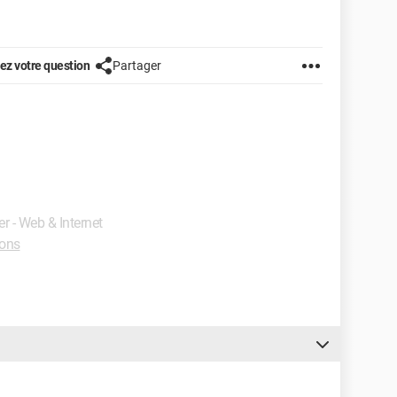
z votre question
Partager
er - Web & Internet
ions