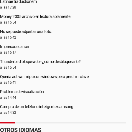
Latinae traductionem
a las 17:28
Money 2005 archivo en lectura solamente
a las 16:54
No se puede adjuntar una foto.
a las 16:42
Impresora canon
a las 16:17
Thunderbird bloqueado - ¿cómo desbloquearlo?
a las 15:54
Quería activar mi pc con windows pero perdí mi clave.
a las 15:41
Problema de visualización
a las 14:44
Compra de un teléfono inteligente samsung
a las 14:32
OTROS IDIOMAS