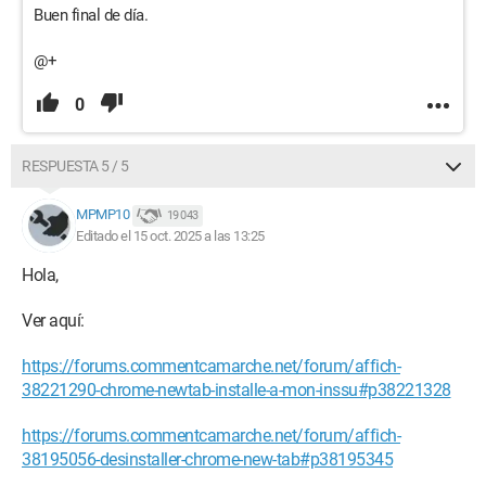
Buen final de día.
@+
0
RESPUESTA 5 / 5
MPMP10
19 043
Editado el 15 oct. 2025 a las 13:25
Hola,
Ver aquí:
https://forums.commentcamarche.net/forum/affich-
38221290-chrome-newtab-installe-a-mon-inssu#p38221328
https://forums.commentcamarche.net/forum/affich-
38195056-desinstaller-chrome-new-tab#p38195345