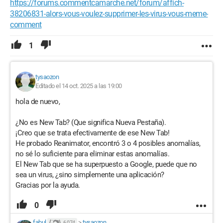
https://forums.commentcamarche.net/forum/affich-
38206831-alors-vous-voulez-supprimer-les-virus-vous-meme-
comment
1
tysaozon
Editado el 14 oct. 2025 a las 19:00
hola de nuevo,
¿No es New Tab? (Que significa Nueva Pestaña).
¡Creo que se trata efectivamente de ese New Tab!
He probado Reanimator, encontró 3 o 4 posibles anomalías,
no sé lo suficiente para eliminar estas anomalías.
El New Tab que se ha superpuesto a Google, puede que no
sea un virus, ¿sino simplemente una aplicación?
Gracias por la ayuda.
0
fabul
>
tysaozon
6 074