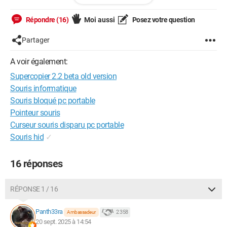
grisé
Que peut-il se passer ?
Répondre (16)
Moi aussi
Posez votre question
PS: Les souris s'allument mais ne fonctionnent pas
Partager
Merci à ceux qui savent.
A voir également:
Avoir des côtes de porc ne gène en rien la respiration.
Supercopier 2.2 beta old version
Souris informatique
Souris bloqué pc portable
Pointeur souris
Curseur souris disparu pc portable
Souris hid
✓
16 réponses
RÉPONSE 1 / 16
Panth33ra
2 358
Ambassadeur
20 sept. 2025 à 14:54