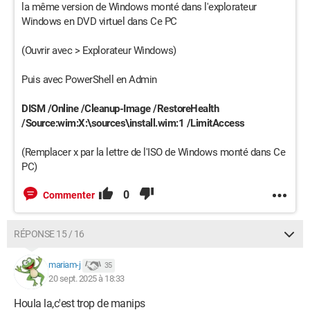
la même version de Windows monté dans l'explorateur
Windows en DVD virtuel dans Ce PC
(Ouvrir avec > Explorateur Windows)
Puis avec PowerShell en Admin
DISM /Online /Cleanup-Image /RestoreHealth
/Source:wim:X:\sources\install.wim:1 /LimitAccess
(Remplacer x par la lettre de l'ISO de Windows monté dans Ce
PC)
0
Commenter
RÉPONSE 15 / 16
mariam-j
35
20 sept. 2025 à 18:33
Houla la,c'est trop de manips