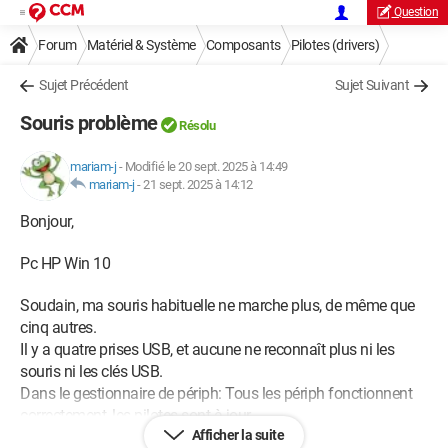
Question
Forum
Matériel & Système
Composants
Pilotes (drivers)
Sujet Précédent
Sujet Suivant
Souris problème
Résolu
mariam-j
-
Modifié le 20 sept. 2025 à 14:49
mariam-j
-
21 sept. 2025 à 14:12
Bonjour,
Pc HP Win 10
Soudain, ma souris habituelle ne marche plus, de même que
cinq autres.
Il y a quatre prises USB, et aucune ne reconnaît plus ni les
souris ni les clés USB.
Dans le gestionnaire de périph: Tous les périph fonctionnent
correctement, les pilotes sont à jour.
Afficher la suite
Mais à "Souris", du gestionnaire, "mettre à jour le pilote" est