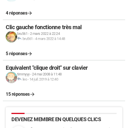
4 réponses
Clic gauche fonctionne très mal
bru561
-
2 mars 2022 à 22:24
bru561
-
4 mars 2022 à 14:48
5 réponses
Equivalent "clique droit" sur clavier
timmyyy
-
24 mai 2008 à 11:48
leo
-
14 juil. 2019 à 12:40
15 réponses
DEVENEZ MEMBRE EN QUELQUES CLICS