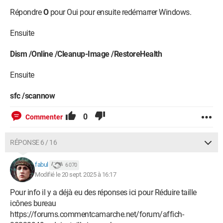
Répondre
O
pour Oui pour ensuite redémarrer Windows.
Ensuite
Dism /Online /Cleanup-Image /RestoreHealth
Ensuite
sfc /scannow
0
Commenter
RÉPONSE 6 / 16
fabul
6 070
Modifié le 20 sept. 2025 à 16:17
Pour info il y a déjà eu des réponses ici pour Réduire taille
icônes bureau
https://forums.commentcamarche.net/forum/affich-