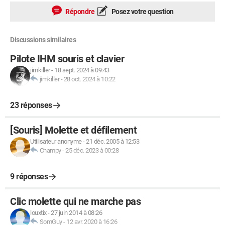
Répondre
Posez votre question
Discussions similaires
Pilote IHM souris et clavier
jimkiller
-
18 sept. 2024 à 09:43
jimkiller
-
28 oct. 2024 à 10:22
23 réponses
[Souris] Molette et défilement
Utilisateur anonyme
-
21 déc. 2005 à 12:53
Champy
-
25 déc. 2023 à 00:28
9 réponses
Clic molette qui ne marche pas
louxtix
-
27 juin 2014 à 08:26
SomGuy
-
12 avr. 2020 à 16:26