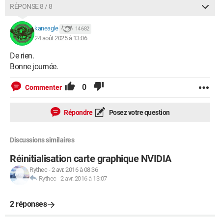
RÉPONSE 8 / 8
kaneagle
14 682
24 août 2025 à 13:06
De rien.
Bonne journée.
0
Commenter
Répondre
Posez votre question
Discussions similaires
Réinitialisation carte graphique NVIDIA
Rythec
-
2 avr. 2016 à 08:36
Rythec
-
2 avr. 2016 à 13:07
2 réponses