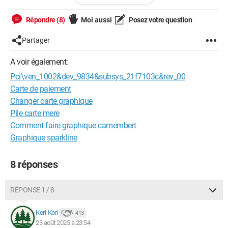
Répondre (8)
Moi aussi
Posez votre question
Windows / Chrome 72.0.3626.81
Partager
A voir également:
Pci\ven_1002&dev_9834&subsys_21f7103c&rev_00
Carte de paiement
Changer carte graphique
Pile carte mere
Comment faire graphique camembert
Graphique sparkline
8 réponses
RÉPONSE 1 / 8
Kori-Kori
413
23 août 2025 à 23:54