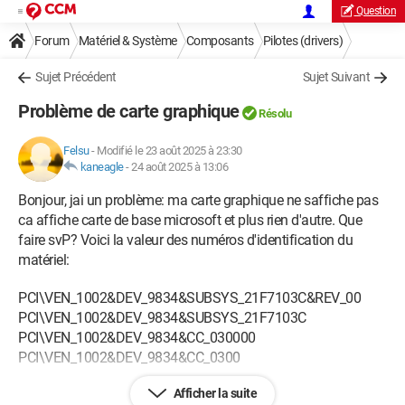
Question
Forum
Matériel & Système
Composants
Pilotes (drivers)
Sujet Précédent
Sujet Suivant
Problème de carte graphique
Résolu
Felsu
-
Modifié le 23 août 2025 à 23:30
kaneagle
-
24 août 2025 à 13:06
Bonjour, jai un problème: ma carte graphique ne saffiche pas
ca affiche carte de base microsoft et plus rien d'autre. Que
faire svP? Voici la valeur des numéros d'identification du
matériel:
PCI\VEN_1002&DEV_9834&SUBSYS_21F7103C&REV_00
PCI\VEN_1002&DEV_9834&SUBSYS_21F7103C
PCI\VEN_1002&DEV_9834&CC_030000
PCI\VEN_1002&DEV_9834&CC_0300
Afficher la suite