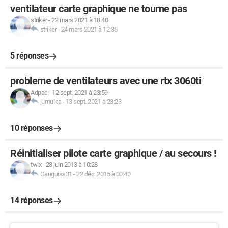
ventilateur carte graphique ne tourne pas
striker
-
22 mars 2021 à 18:40
striker
-
24 mars 2021 à 12:35
5 réponses
probleme de ventilateurs avec une rtx 3060ti
Adpac
-
12 sept. 2021 à 23:59
jumulka
-
13 sept. 2021 à 23:23
10 réponses
Réinitialiser pilote carte graphique / au secours !
twix
-
28 juin 2013 à 10:28
Gauguiss31
-
22 déc. 2015 à 00:40
14 réponses