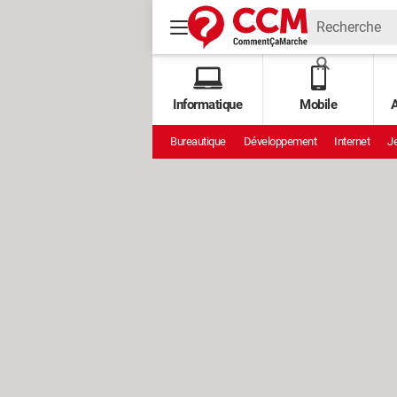
Informatique
Mobile
A
Bureautique
Développement
Internet
Je