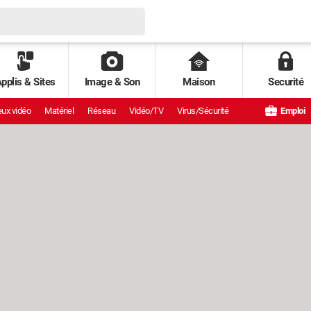
pplis & Sites
Image & Son
Maison
Securité
ux vidéo
Matériel
Réseau
Vidéo/TV
Virus/Sécurité
Emploi