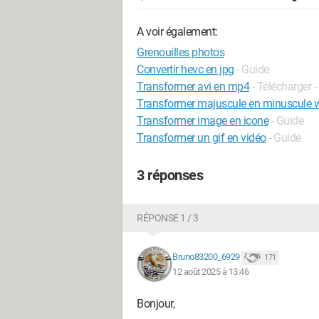
A voir également:
Grenouilles photos
Convertir hevc en jpg
- Guide
Transformer avi en mp4
- Télécharger 
Transformer majuscule en minuscule 
Transformer image en icone
- Guide
Transformer un gif en vidéo
- Guide
3 réponses
RÉPONSE 1 / 3
Bruno83200_6929
171
12 août 2025 à 13:46
Bonjour,