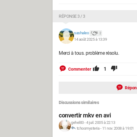
RÉPONSE 3 / 3
sashaleo
2
14 août 2025 à 13:39
Merci à tous. problème résolu.
1
Commenter
Répon
Discussions similaires
convertir mkv en avi
gehel83
-
4 juil. 2005 à 22:13
tchoomysteria
-
11 nov. 2008 à 19:01