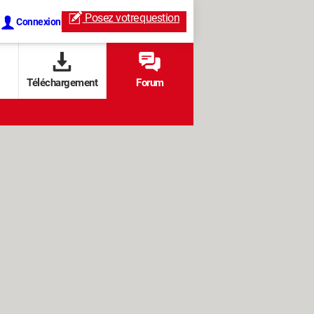
Posez votre
question
Connexion
Téléchargement
Forum