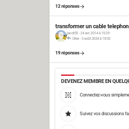
12 réponses
transformer un cable telepho
jacot55
-
24 avr. 2014 à 15:29
Olee
-
3 août 2024 à 18:02
19 réponses
DEVENEZ MEMBRE EN QUELQU
Connectez-vous simplemen
Suivez vos discussions fa