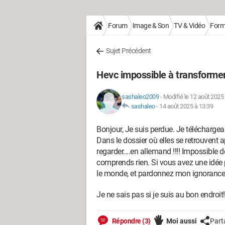
Forum
Image & Son
TV & Vidéo
Form
Sujet Précédent
Hevc impossible à transforme
sashaleo2009
-
Modifié le 12 août 2025
sashaleo
-
14 août 2025 à 13:39
Bonjour, Je suis perdue. Je télécharge
Dans le dossier où elles se retrouvent a
regarder....en allemand !!!! Impossible d
comprends rien. Si vous avez une idée p
le monde, et pardonnez mon ignorance 
Je ne sais pas si je suis au bon endroit!
Répondre (3)
Moi aussi
Part