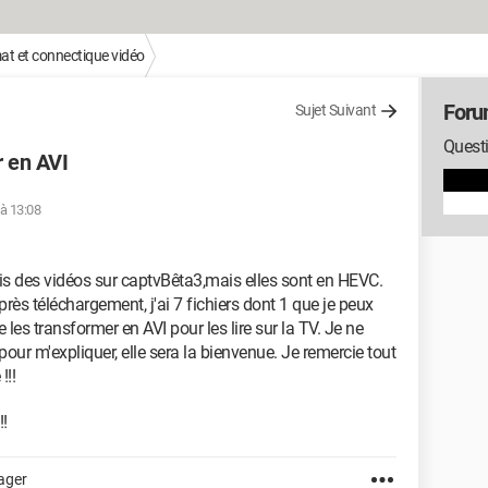
at et connectique vidéo
Foru
Sujet Suivant
Questi
r en AVI
 à 13:08
ais des vidéos sur captvBêta3,mais elles sont en HEVC.
près téléchargement, j'ai 7 fichiers dont 1 que je peux
e les transformer en AVI pour les lire sur la TV. Je ne
our m'expliquer, elle sera la bienvenue. Je remercie tout
!!!
!!
ager