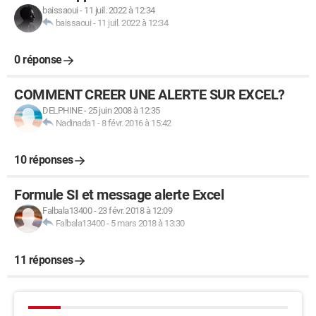
baissaoui
-
11 juil. 2022 à 12:34
baissaoui
-
11 juil. 2022 à 12:34
0 réponse
COMMENT CREER UNE ALERTE SUR EXCEL?
DELPHINE
-
25 juin 2008 à 12:35
Nadinada1
-
8 févr. 2016 à 15:42
10 réponses
Formule SI et message alerte Excel
Falbala13400
-
23 févr. 2018 à 12:09
Falbala13400
-
5 mars 2018 à 13:30
11 réponses