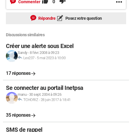
0
Commenter
Répondre
Posez votre question
Discussions similaires
Créer une alerte sous Excel
Sandy
-
8 févr. 2008 à 09:23
Lex237
-
5 mai 2023 à 10:00
17 réponses
Se connecter au portail Inetpsa
manu
-
30 sept. 2004 à 09:26
TCHORIZ
-
28 juin 2017 à 18:41
35 réponses
SMS de rappel