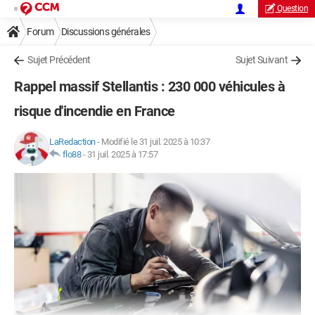
Question
Forum
Discussions générales
Sujet Précédent
Sujet Suivant
Rappel massif Stellantis : 230 000 véhicules à
risque d'incendie en France
LaRedaction
-
Modifié le 31 juil. 2025 à 10:37
flo88
-
31 juil. 2025 à 17:57