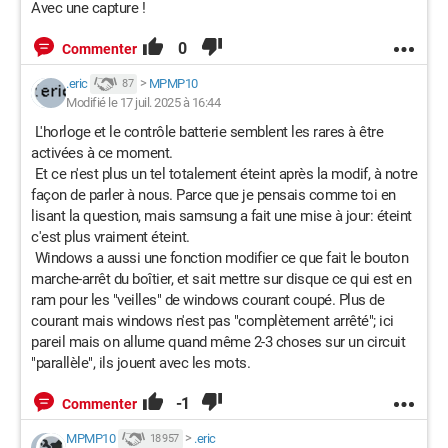
Avec une capture !
0
Commenter
.eric
>
MPMP10
87
Modifié le 17 juil. 2025 à 16:44
L'horloge et le contrôle batterie semblent les rares à être
activées à ce moment.
Et ce n'est plus un tel totalement éteint après la modif, à notre
façon de parler à nous. Parce que je pensais comme toi en
lisant la question, mais samsung a fait une mise à jour: éteint
c'est plus vraiment éteint.
Windows a aussi une fonction modifier ce que fait le bouton
marche-arrêt du boîtier, et sait mettre sur disque ce qui est en
ram pour les "veilles" de windows courant coupé. Plus de
courant mais windows n'est pas "complètement arrêté"; ici
pareil mais on allume quand même 2-3 choses sur un circuit
"parallèle", ils jouent avec les mots.
-1
Commenter
MPMP10
>
.eric
18 957