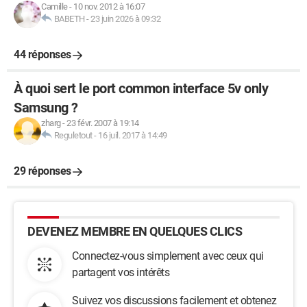
Camille
-
10 nov. 2012 à 16:07
BABETH
-
23 juin 2026 à 09:32
44 réponses
À quoi sert le port common interface 5v only
Samsung ?
zharg
-
23 févr. 2007 à 19:14
Reguletout
-
16 juil. 2017 à 14:49
29 réponses
DEVENEZ MEMBRE EN QUELQUES CLICS
Connectez-vous simplement avec ceux qui
partagent vos intérêts
Suivez vos discussions facilement et obtenez