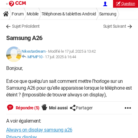
Question
Forum
Mobile
Téléphones & tablettes Android
Samsung
Sujet Précédent
Sujet Suivant
Samsung A26
Nikestardream
-
Modifié le 17 juil. 2025 à 13:42
MPMP10
-
17 juil. 2025 à 16:44
Bonjour,
Est-ce que quelqu'un sait comment mettre l’horloge sur un
Samsung A26 pour qu’elle apparaisse lorsque le téléphone est
éteint ? (Impossible de trouver always on display),
Répondre (5)
Moi aussi
Partager
A voir également:
Always on display samsung a26
Privacy display