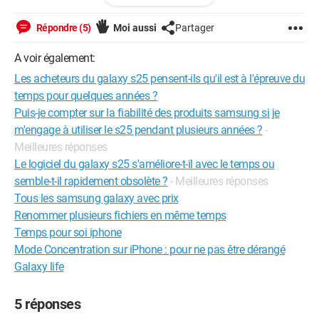
Répondre (5)
Moi aussi
Partager
A voir également:
Les acheteurs du galaxy s25 pensent-ils qu'il est à l'épreuve du
temps pour quelques années ?
Puis-je compter sur la fiabilité des produits samsung si je
m'engage à utiliser le s25 pendant plusieurs années ?
-
Meilleures réponses
Le logiciel du galaxy s25 s'améliore-t-il avec le temps ou
semble-t-il rapidement obsolète ?
- Meilleures réponses
Tous les samsung galaxy avec prix
Renommer plusieurs fichiers en même temps
Temps pour soi iphone
Mode Concentration sur iPhone : pour ne pas être dérangé
Galaxy life
5 réponses