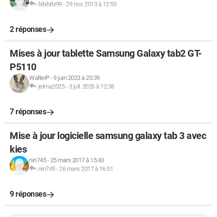
bibibibi99
-
29 nov. 2013 à 12:50
2 réponses
Mises à jour tablette Samsung Galaxy tab2 GT-
P5110
WalterP
-
9 juin 2023 à 20:39
jelma2025
-
3 juil. 2026 à 12:38
7 réponses
Mise à jour logicielle samsung galaxy tab 3 avec
kies
nin745
-
25 mars 2017 à 15:43
nin745
-
26 mars 2017 à 16:51
9 réponses