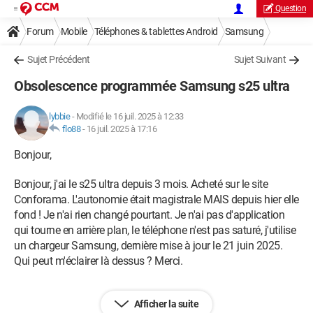
Question
Forum
Mobile
Téléphones & tablettes Android
Samsung
Sujet Précédent
Sujet Suivant
Obsolescence programmée Samsung s25 ultra
lybbie
-
Modifié le 16 juil. 2025 à 12:33
flo88
-
16 juil. 2025 à 17:16
Bonjour,
Bonjour, j'ai le s25 ultra depuis 3 mois. Acheté sur le site
Conforama. L'autonomie était magistrale MAIS depuis hier elle
fond ! Je n'ai rien changé pourtant. Je n'ai pas d'application
qui tourne en arrière plan, le téléphone n'est pas saturé, j'utilise
un chargeur Samsung, dernière mise à jour le 21 juin 2025.
Qui peut m'éclairer là dessus ? Merci.
Afficher la suite
Android / Firefox 140.0