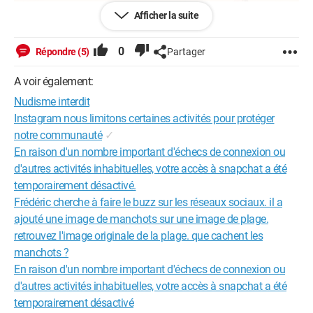
Afficher la suite
0
Répondre (5)
Partager
https://fr.123rf.com/photo_129568897_la-grande-plage-est-une-plage-publique-de-
la-ville-de-biarritz-sur-le-golfe-de-gascogne-sur-la-c%C3%B4te-.html?downloaded=1
A voir également:
Sur les plages, des activités courantes comme jeter des
déchets, se baigner hors des zones surveillées, la circulation
Nudisme interdit
de véhicules motorisés, la présence de chiens et même
Instagram nous limitons certaines activités pour protéger
ramasser des coquillages sont en réalité formellement
notre communauté
✓
interdites et peuvent entraîner des amendes. De plus, il est
En raison d'un nombre important d'échecs de connexion ou
interdit de faire du feu, de camper, de fumer, et de faire voler un
d'autres activités inhabituelles, votre accès à snapchat a été
drone sur la plage. Cependant, le nudisme est autorisé sur
certaines plages, tout comme l'écoute de la musique à
temporairement désactivé.
condition d'être respectueux des autres. À votre avis, ces
Frédéric cherche à faire le buzz sur les réseaux sociaux. il a
règles sont-elles suffisamment respectées?
ajouté une image de manchots sur une image de plage.
Source
retrouvez l'image originale de la plage. que cachent les
manchots ?
En raison d'un nombre important d'échecs de connexion ou
d'autres activités inhabituelles, votre accès à snapchat a été
temporairement désactivé