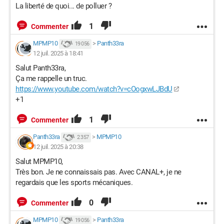
La liberté de quoi... de polluer ?
1
Commenter
MPMP10
>
Panth33ra
19 056
12 juil. 2025 à 18:41
Salut
Panth33ra,
Ça me rappelle un truc.
https://www.youtube.com/watch?v=cOogxwLJBdU
+1
1
Commenter
Panth33ra
>
MPMP10
2 357
12 juil. 2025 à 20:38
Salut MPMP10,
Très bon. Je ne connaissais pas. Avec CANAL+, je ne
regardais que les sports mécaniques.
0
Commenter
MPMP10
>
Panth33ra
19 056