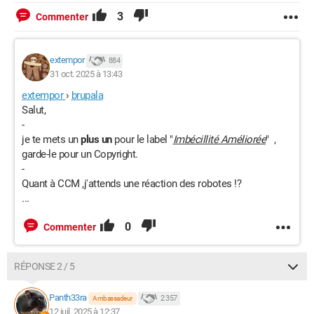
3
Commenter
extempor
884
31 oct. 2025 à 13:43
extempor
›
brupala
Salut,
-
je te mets un
plus un
pour le label "
Imbécillité Améliorée
" ,
garde-le pour un Copyright.
-
Quant à CCM ,j'attends une réaction des robotes !?
...
0
Commenter
RÉPONSE 2 / 5
Panth33ra
2 357
Ambassadeur
12 juil. 2025 à 12:37