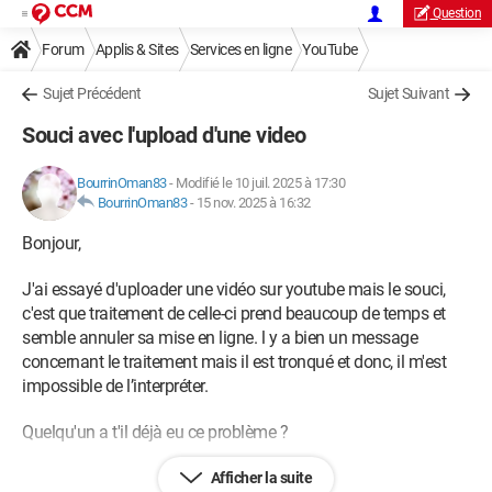
Question
Forum
Applis & Sites
Services en ligne
YouTube
Sujet Précédent
Sujet Suivant
Souci avec l'upload d'une video
BourrinOman83
-
Modifié le 10 juil. 2025 à 17:30
BourrinOman83
-
15 nov. 2025 à 16:32
Bonjour,
J'ai essayé d'uploader une vidéo sur youtube mais le souci,
c'est que traitement de celle-ci prend beaucoup de temps et
semble annuler sa mise en ligne. l y a bien un message
concernant le traitement mais il est tronqué et donc, il m'est
impossible de l’interpréter.
Quelqu'un a t'il déjà eu ce problème ?
Afficher la suite