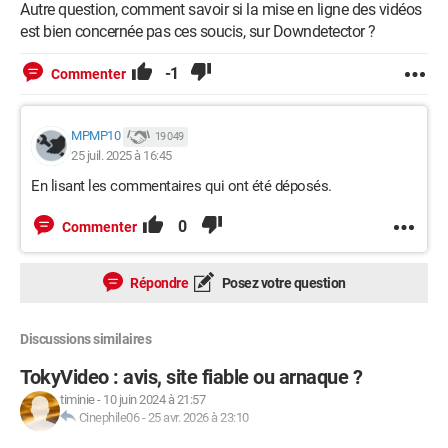
Autre question, comment savoir si la mise en ligne des vidéos
est bien concernée pas ces soucis, sur Downdetector ?
-1
Commenter
MPMP10
19 049
25 juil. 2025 à 16:45
En lisant les commentaires qui ont été déposés.
0
Commenter
Répondre
Posez votre question
Discussions similaires
TokyVideo : avis, site fiable ou arnaque ?
timinie
-
10 juin 2024 à 21:57
Cinephile06
-
25 avr. 2026 à 23:10