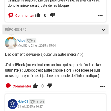
Changer la région cible des publicités va nécessiter un VPN,
donc le mieux serait juste de les bloquer.
0
Commenter
RÉPONSE 4 / 6
Whovi
3
Modifié le 21 juil. 2025 à 15:04
Décidément, devrai-je ajouter un autre merci ? :-)
J'ai adBlock (ou en tout cas un truc qui s'appelle "adblocker
ultimate") : uBlock c'est autre chose alors ? (désolée, je suis
assez ignare, même si j'adore ce monde de l'informatique).
0
Commenter
HelpiOS
11 958
21 juil. 2025 à 16:27