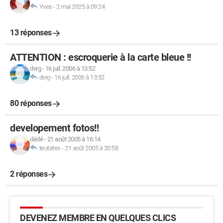
Yves
-
2 mai 2025 à 09:24
13 réponses
ATTENTION : escroquerie à la carte bleue !!
dvrg
-
16 juil. 2006 à 13:52
dvrg
-
16 juil. 2006 à 13:52
80 réponses
developement fotos!!
dédé
-
21 août 2005 à 16:14
teutates
-
21 août 2005 à 20:58
2 réponses
DEVENEZ MEMBRE EN QUELQUES CLICS