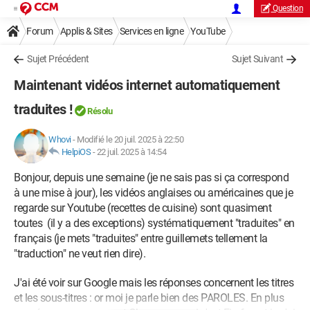
Question
Forum
Applis & Sites
Services en ligne
YouTube
Sujet Précédent
Sujet Suivant
Maintenant vidéos internet automatiquement
traduites !
Résolu
Whovi
-
Modifié le 20 juil. 2025 à 22:50
HelpiOS
-
22 juil. 2025 à 14:54
Bonjour, depuis une semaine (je ne sais pas si ça correspond
à une mise à jour), les vidéos anglaises ou américaines que je
regarde sur Youtube (recettes de cuisine) sont quasiment
toutes (il y a des exceptions) systématiquement "traduites" en
français (je mets "traduites" entre guillemets tellement la
"traduction" ne veut rien dire).
J'ai été voir sur Google mais les réponses concernent les titres
et les sous-titres : or moi je parle bien des PAROLES. En plus